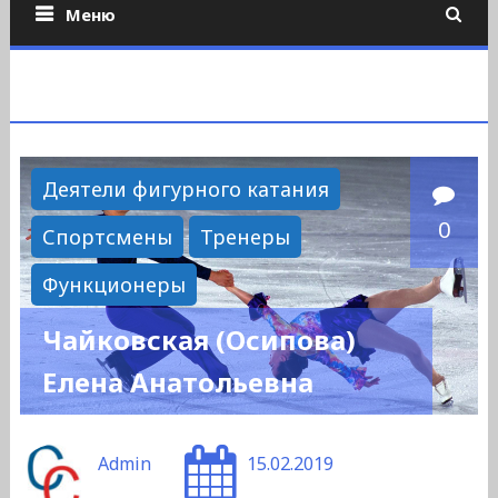
Меню
Деятели фигурного катания
0
Спортсмены
Тренеры
Функционеры
Чайковская (Осипова)
Елена Анатольевна
Admin
15.02.2019