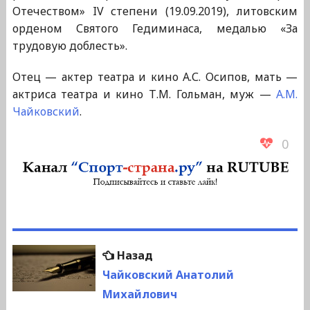
Отечеством» IV степени (19.09.2019), литовским
орденом Святого Гедиминаса, медалью «За
трудовую доблесть».
Отец — актер театра и кино А.С. Осипов, мать —
актриса театра и кино Т.М. Гольман, муж —
А.М.
Чайковский
.
0
Навигация
Предыдущая
Назад
по
запись:
Чайковский Анатолий
Михайлович
записям