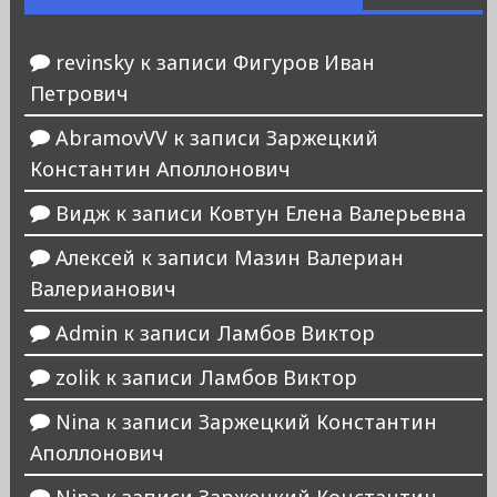
revinsky
к записи
Фигуров Иван
Петрович
AbramovVV
к записи
Заржецкий
Константин Аполлонович
Видж
к записи
Ковтун Елена Валерьевна
Алексей
к записи
Мазин Валериан
Валерианович
Admin
к записи
Ламбов Виктор
zolik
к записи
Ламбов Виктор
Nina
к записи
Заржецкий Константин
Аполлонович
Nina
к записи
Заржецкий Константин