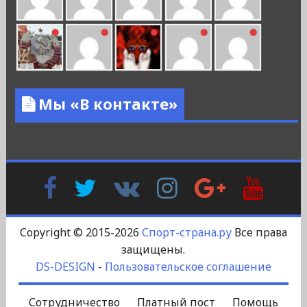
Мы «В контакте»
Facebook
Twitter
В
Instagram
Google
YouTu
Контакте
Plus
Copyright © 2015-2026
Спорт-страна.ру
Все права
защищены.
DS-DESIGN
-
Пользовательское соглашение
Сотрудничество
Платный пост
Помощь