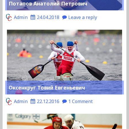
Потапов Анатолий Петрович
Admin
24.04.2018
Leave a reply
Оксенкруг Товий Евгеньевич
Admin
22.12.2016
1 Comment