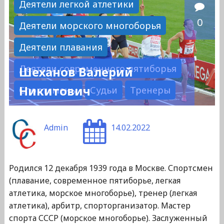
Деятели легкой атлетики
0
Деятели морского многоборья
Деятели плавания
Деятели современного пятиборья
Шеханов Валерий
Никитович
Спортсмены
Судьи
Тренеры
Admin
14.02.2022
Родился 12 декабря 1939 года в Москве. Спортсмен
(плавание, современное пятиборье, легкая
атлетика, морское многоборье), тренер (легкая
атлетика), арбитр, спорторганизатор. Мастер
спорта СССР (морское многоборье). Заслуженный