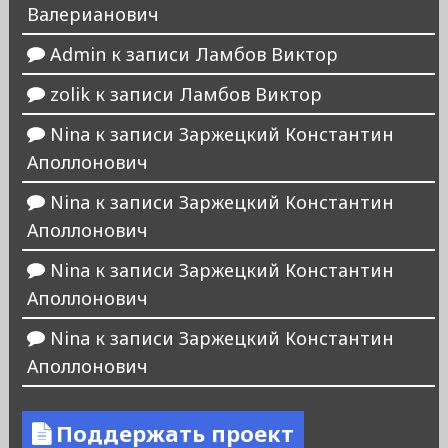
Валерианович
Admin
к записи
Ламбов Виктор
zolik
к записи
Ламбов Виктор
Nina
к записи
Заржецкий Константин
Аполлонович
Nina
к записи
Заржецкий Константин
Аполлонович
Nina
к записи
Заржецкий Константин
Аполлонович
Nina
к записи
Заржецкий Константин
Аполлонович
Поддержать проект