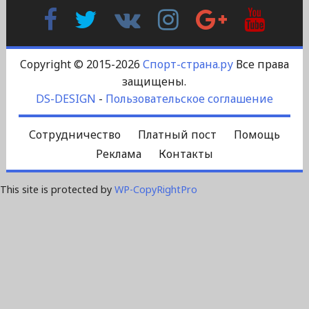
Facebook
Twitter
В
Instagram
Google
YouTu
Контакте
Plus
Copyright © 2015-2026
Спорт-страна.ру
Все права
защищены.
DS-DESIGN
-
Пользовательское соглашение
Сотрудничество
Платный пост
Помощь
Реклама
Контакты
This site is protected by
WP-CopyRightPro