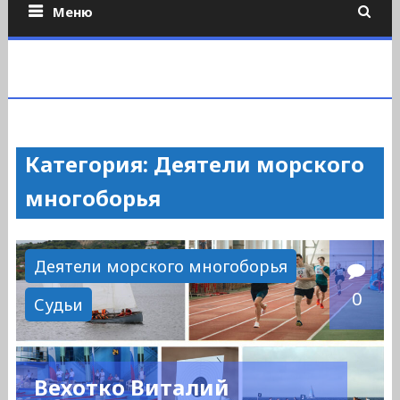
Меню
Категория: Деятели морского
многоборья
Деятели морского многоборья
0
Судьи
Вехотко Виталий