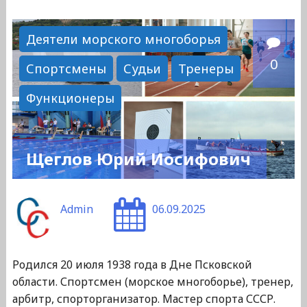
Виталий
Петрович"
Деятели морского многоборья
0
Спортсмены
Судьи
Тренеры
Функционеры
Щеглов Юрий Иосифович
Admin
06.09.2025
Родился 20 июля 1938 года в Дне Псковской
области. Спортсмен (морское многоборье), тренер,
арбитр, спорторганизатор. Мастер спорта СССР.