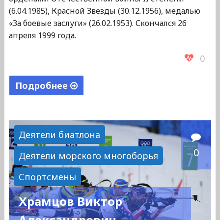
(6.04.1985), Красной Звезды (30.12.1956), медалью
«За боевые заслуги» (26.02.1953). Скончался 26
апреля 1999 года.
0
Подробнее
"Чеботарев
Владимир
Михайлович"
Деятели биатлона
0
Деятели морского многоборья
Спортсмены
Храмцов Виктор
Александрович