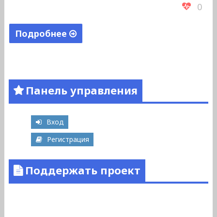
0
Подробнее
"Гараев
Ильнар
Гильметдинович"
Панель управления
Вход
Регистрация
Поддержать проект