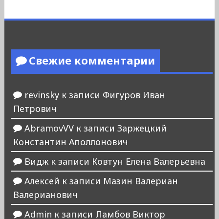
Свежие комментарии
revinsky
к записи
Фигуров Иван
Петрович
AbramovVV
к записи
Заржецкий
Константин Аполлонович
Видж
к записи
Ковтун Елена Валерьевна
Алексей
к записи
Мазин Валериан
Валерианович
Admin
к записи
Ламбов Виктор