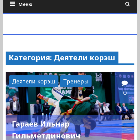
Меню
Категория: Деятели корэш
Деятели корэш
Тренеры
0
Гараев Ильнар
Гильметдинович