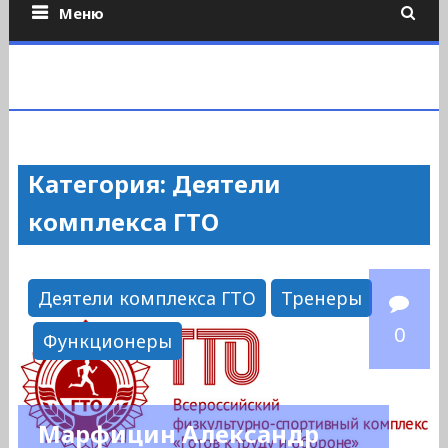
Меню
Категория: Деятели
комплекса ГТО
Деятели комплекса ГТО
Тренеры
0
Функционеры
Марфицин Александр