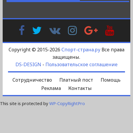
Facebook
Twitter
В
Instagram
Google
YouTu
Контакте
Plus
Copyright © 2015-2026
Спорт-страна.ру
Все права
защищены.
DS-DESIGN
-
Пользовательское соглашение
Сотрудничество
Платный пост
Помощь
Реклама
Контакты
This site is protected by
WP-CopyRightPro