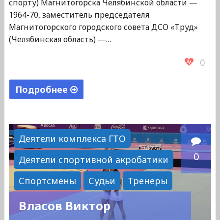
спорту) Магнитогорска Челябинской области —
1964-70, заместитель председателя
Магнитогорского городского совета ДСО «Труд»
(Челябинская область) —…
0
Подробнее
"Марфицин
Александр
Павлович"
Деятели комплекса ГТО
0
Деятели спортивной акробатики
Спортсмены
Судьи
Тренеры
Власов Виктор