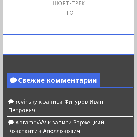
ШОРТ-ТРЕК
ГТО
Свежие комментарии
revinsky
к записи
Фигуров Иван
Петрович
AbramovVV
к записи
Заржецкий
Константин Аполлонович