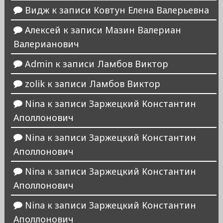
Видж
к записи
Ковтун Елена Валерьевна
Алексей
к записи
Мазин Валериан
Валерианович
Admin
к записи
Ламбов Виктор
zolik
к записи
Ламбов Виктор
Nina
к записи
Заржецкий Константин
Аполлонович
Nina
к записи
Заржецкий Константин
Аполлонович
Nina
к записи
Заржецкий Константин
Аполлонович
Nina
к записи
Заржецкий Константин
Аполлонович