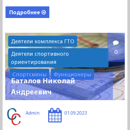
Подробнее
"Власов
Виктор
Владимирович"
Деятели комплекса ГТО
0
Деятели спортивного
ориентирования
Спортсмены
Функционеры
Баталов Николай
Андреевич
Admin
01.09.2023