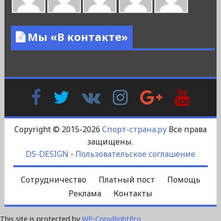
Мы «В контакте»
Facebook
Twitter
В
Instagram
Google
YouTu
Контакте
Plus
Copyright © 2015-2026
Спорт-страна.ру
Все права
защищены.
DS-DESIGN
-
Пользовательское соглашение
Сотрудничество
Платный пост
Помощь
Реклама
Контакты
This site is protected by
WP-CopyRightPro