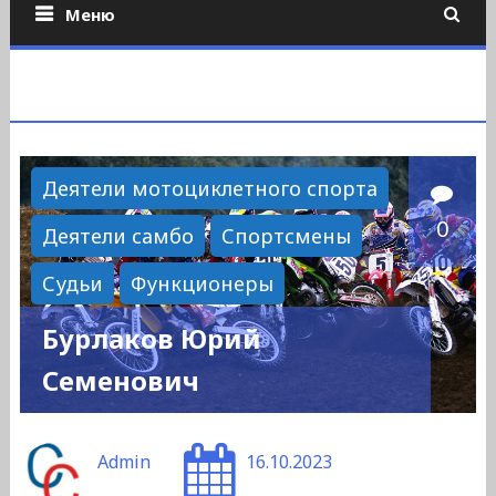
Меню
Деятели мотоциклетного спорта
0
Деятели самбо
Спортсмены
Судьи
Функционеры
Бурлаков Юрий
Семенович
Admin
16.10.2023