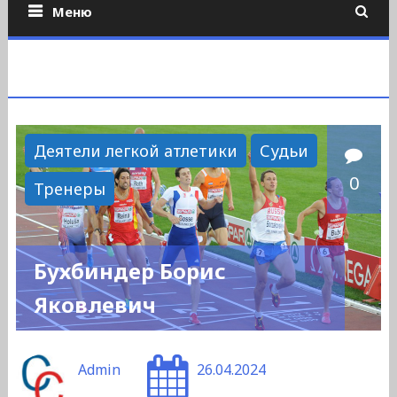
Меню
Деятели легкой атлетики
Судьи
0
Тренеры
Бухбиндер Борис
Яковлевич
Admin
26.04.2024