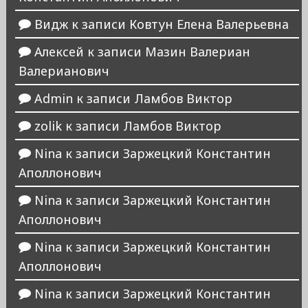
Видж
к записи
Ковтун Елена Валерьевна
Алексей
к записи
Мазин Валериан
Валерианович
Admin
к записи
Ламбов Виктор
zolik
к записи
Ламбов Виктор
Nina
к записи
Заржецкий Константин
Аполлонович
Nina
к записи
Заржецкий Константин
Аполлонович
Nina
к записи
Заржецкий Константин
Аполлонович
Nina
к записи
Заржецкий Константин