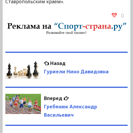
Ставропольским краем».
0
Навигация
Предыдущая
Назад
по
запись:
Гуриели Нино Давидовна
записям
Следующая
Вперед
запись:
Гребенюк Александр
Васильевич