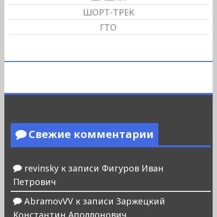
ШОРТ-ТРЕК
ГТО
Свежие комментарии
revinsky
к записи
Фигуров Иван
Петрович
AbramovVV
к записи
Заржецкий
Константин Аполлонович