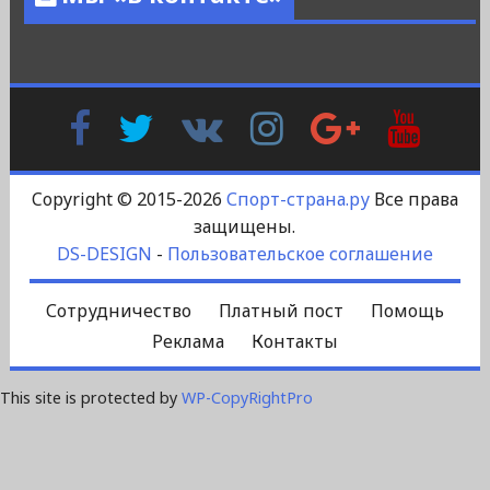
Facebook
Twitter
В
Instagram
Google
YouTu
Контакте
Plus
Copyright © 2015-2026
Спорт-страна.ру
Все права
защищены.
DS-DESIGN
-
Пользовательское соглашение
Сотрудничество
Платный пост
Помощь
Реклама
Контакты
This site is protected by
WP-CopyRightPro