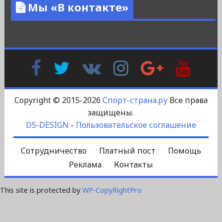
Мы «В контакте»
Facebook
Twitter
В
Instagram
Google
YouTu
Контакте
Plus
Copyright © 2015-2026
Спорт-страна.ру
Все права
защищены.
DS-DESIGN
-
Пользовательское соглашение
Сотрудничество
Платный пост
Помощь
Реклама
Контакты
This site is protected by
WP-CopyRightPro