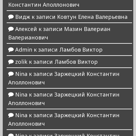
Константин Аполлонович
Видж
к записи
Ковтун Елена Валерьевна
Алексей
к записи
Мазин Валериан
Валерианович
Admin
к записи
Ламбов Виктор
zolik
к записи
Ламбов Виктор
Nina
к записи
Заржецкий Константин
Аполлонович
Nina
к записи
Заржецкий Константин
Аполлонович
Nina
к записи
Заржецкий Константин
Аполлонович
Nina
к записи
Заржецкий Константин