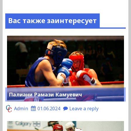
Вас также заинтересует
Палиани Рамази Камуевич
Admin
01.06.2024
Leave a reply