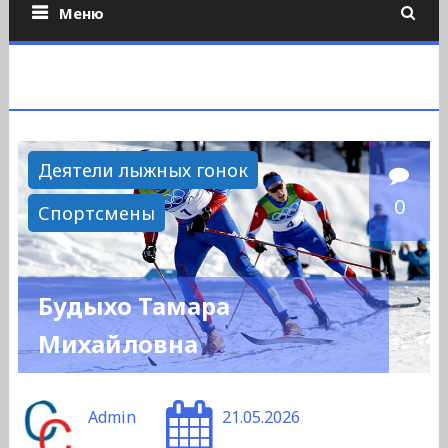
Меню
Деятели лыжных гонок
0
Спортсмены
Будыхо Тамара
Михайловна
Admin
21.05.2026