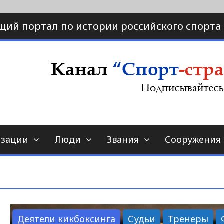
щий портал по истории российского спорта
ртал по истории спорта
порт-страна.ру
изации
Люди
Звания
Сооружения
Деятели кикбоксинга
Судьи
Тренеры