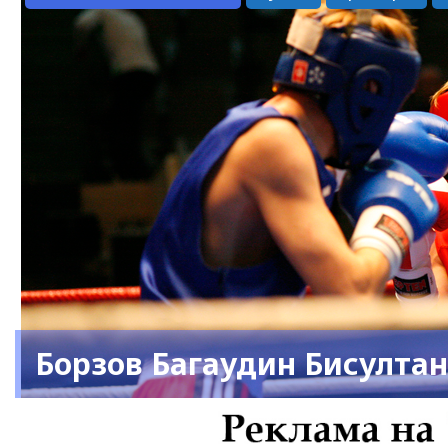
Борзов Багаудин Бисулта