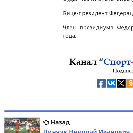
Вице-президент Федераци
Член президиума Федер
года.
Навигация
Предыдущая
Назад
запись:
Пинчук Николай Иванович