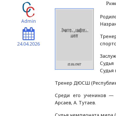
Родилс
Admin
Назра
Трен
спорт
24.04.2026
Заслу
Судья 
12.05.1967
Судья
Тренер ДЮСШ (Республик
Среди его учеников — М
Арсаев, А. Тутаев.
Судья чемпионата мира (