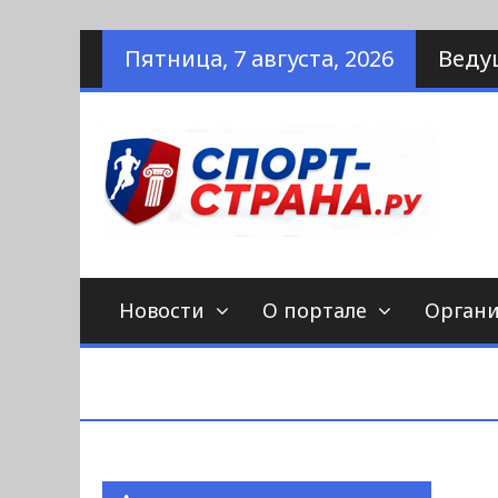
Наверх
Пятница, 7 августа, 2026
Веду
по
С
Новости
О портале
Орган