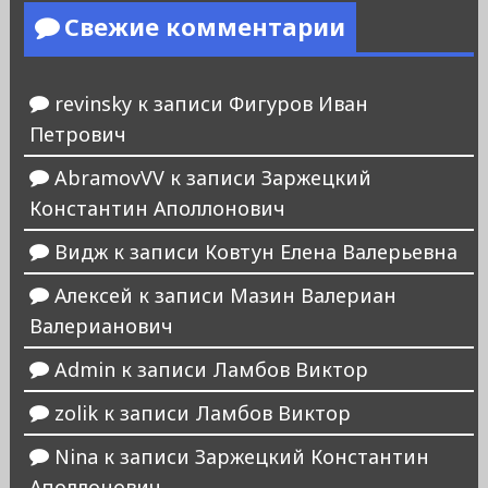
Свежие комментарии
revinsky
к записи
Фигуров Иван
Петрович
AbramovVV
к записи
Заржецкий
Константин Аполлонович
Видж
к записи
Ковтун Елена Валерьевна
Алексей
к записи
Мазин Валериан
Валерианович
Admin
к записи
Ламбов Виктор
zolik
к записи
Ламбов Виктор
Nina
к записи
Заржецкий Константин
Аполлонович