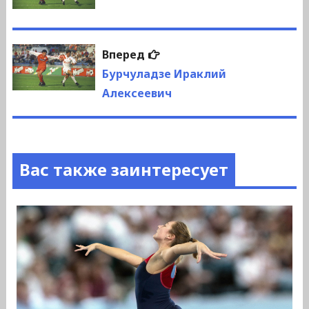
записям
Следующая
Вперед
запись:
Бурчуладзе Ираклий
Алексеевич
Вас также заинтересует