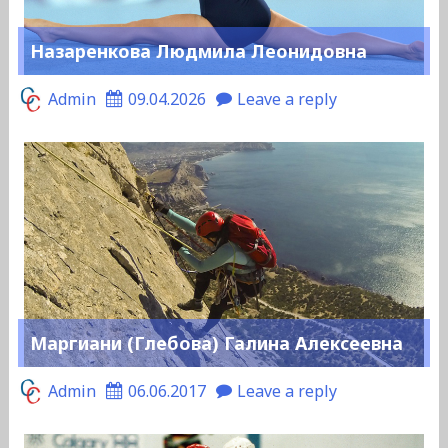
Назаренкова Людмила Леонидовна
Admin
09.04.2026
Leave a reply
Маргиани (Глебова) Галина Алексеевна
Admin
06.06.2017
Leave a reply