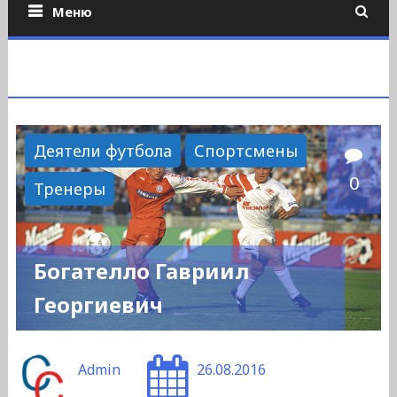
Меню
Деятели футбола
Спортсмены
0
Тренеры
Богателло Гавриил
Георгиевич
Admin
26.08.2016