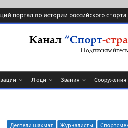
щий портал по истории российского спорта
ртал по истории спорта
порт-страна.ру
изации
Люди
Звания
Сооружения
Деятели шахмат
Журналисты
Спортсме