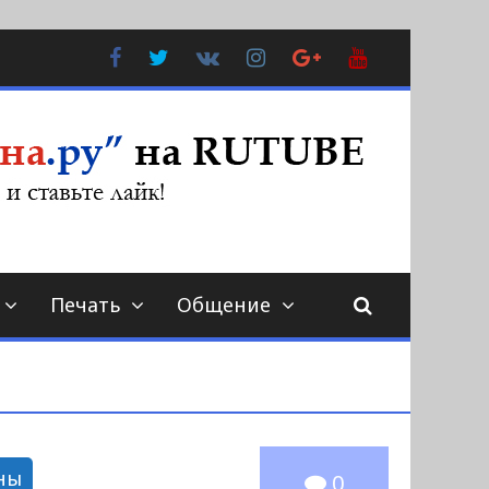
Facebook
Twitter
В
Instagram
Google
YouTube
Контакте
Plus
Печать
Общение
ны
0