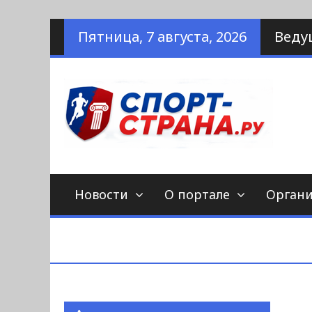
Наверх
Пятница, 7 августа, 2026
Веду
по
С
Новости
О портале
Орган