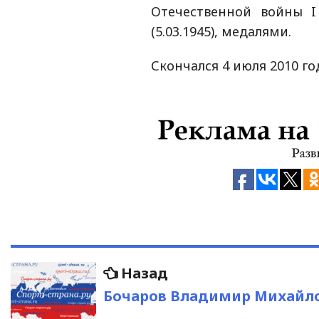
Отечественной войны I 
(5.03.1945), медалями.
Скончался 4 июля 2010 го
Навигация
Предыдущая
Назад
запись:
по
Бочаров Владимир Михайл