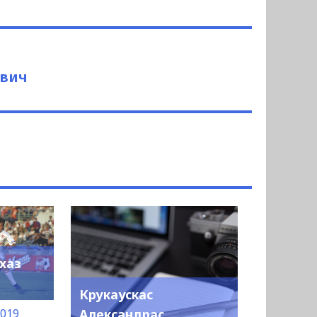
ович
хаз
Крукаускас
2019
Александрас