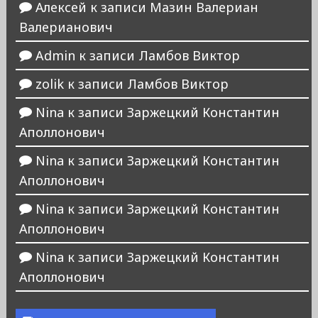
Алексей
к записи
Мазин Валериан
Валерианович
Admin
к записи
Ламбов Виктор
zolik
к записи
Ламбов Виктор
Nina
к записи
Заржецкий Константин
Аполлонович
Nina
к записи
Заржецкий Константин
Аполлонович
Nina
к записи
Заржецкий Константин
Аполлонович
Nina
к записи
Заржецкий Константин
Аполлонович