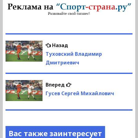
Навигация
Предыдущая
Назад
по
запись:
Туховский Владимир
Дмитриевич
записям
Следующая
Вперед
запись:
Гусев Сергей Михайлович
Вас также заинтересует