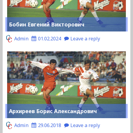
Бобин Евгений Викторович
Admin
01.02.2024
Leave a reply
Архиреев Борис Александрович
Admin
29.06.2018
Leave a reply