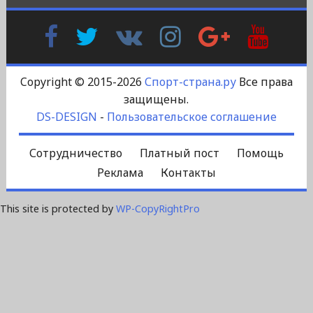
Facebook
Twitter
В
Instagram
Google
YouTu
Контакте
Plus
Copyright © 2015-2026
Спорт-страна.ру
Все права
защищены.
DS-DESIGN
-
Пользовательское соглашение
Сотрудничество
Платный пост
Помощь
Реклама
Контакты
This site is protected by
WP-CopyRightPro