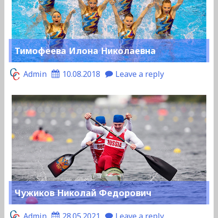
Тимофеева Илона Николаевна
Admin
10.08.2018
Leave a reply
Чужиков Николай Федорович
Admin
28.05.2021
Leave a reply