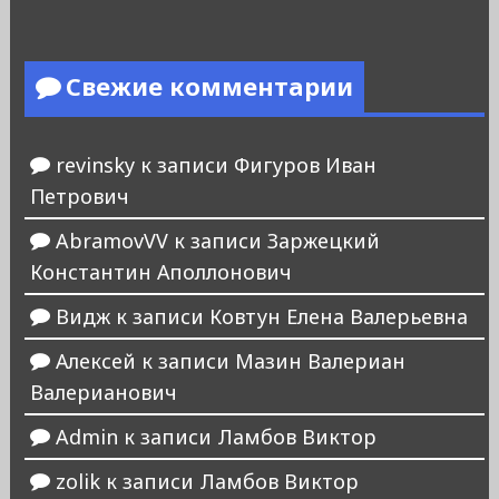
Свежие комментарии
revinsky
к записи
Фигуров Иван
Петрович
AbramovVV
к записи
Заржецкий
Константин Аполлонович
Видж
к записи
Ковтун Елена Валерьевна
Алексей
к записи
Мазин Валериан
Валерианович
Admin
к записи
Ламбов Виктор
zolik
к записи
Ламбов Виктор