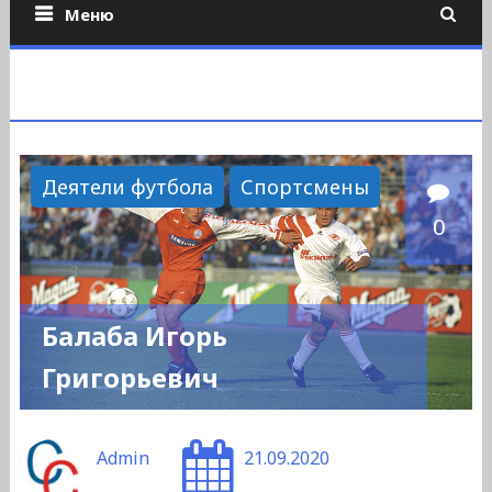
Меню
Деятели футбола
Спортсмены
0
Балаба Игорь
Григорьевич
Admin
21.09.2020