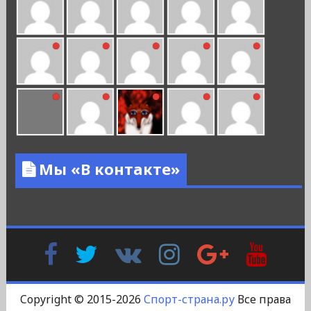
Мы «В контакте»
Facebook
Twitter
В
Instagram
Google
YouTu
Контакте
Plus
Copyright © 2015-2026
Спорт-страна.ру
Все права