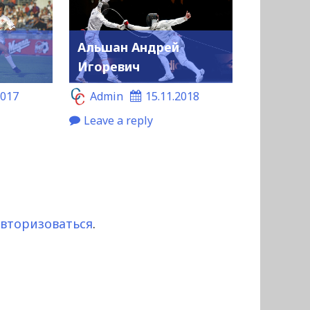
Альшан Андрей
Игоревич
2017
Admin
15.11.2018
Leave a reply
авторизоваться
.