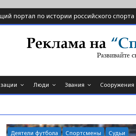
щий портал по истории российского спорта
ртал по истории спорта
порт-страна.ру
изации
Люди
Звания
Сооружения
Деятели футбола
Спортсмены
Судьи