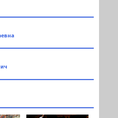
аевна
вич