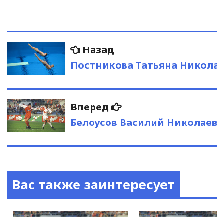
Навигация
Предыдущая
Назад
запись:
по
Постникова Татьяна Никол
записям
Следующая
Вперед
запись:
Белоусов Василий Николае
Вас также заинтересует