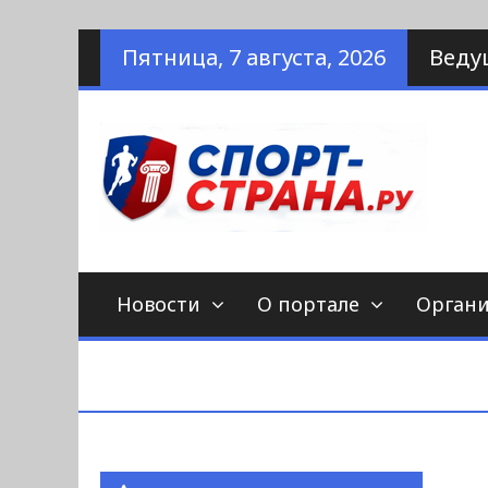
Наверх
Пятница, 7 августа, 2026
Веду
по
С
Новости
О портале
Орган