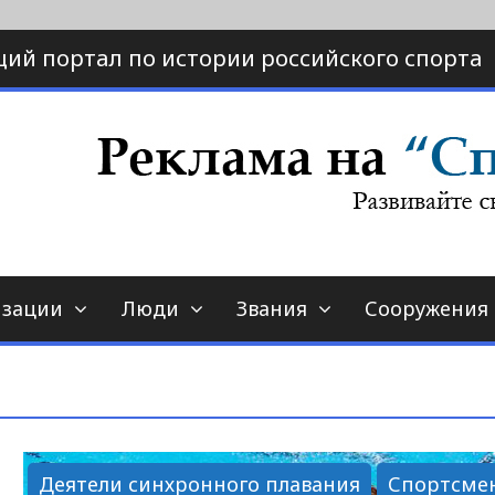
ий портал по истории российского спорта
ртал по истории спорта
порт-страна.ру
изации
Люди
Звания
Сооружения
Деятели синхронного плавания
Спортсме