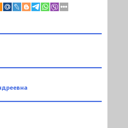
ндреевна