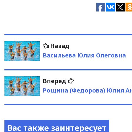
Навигация
Предыдущая
Назад
запись:
по
Васильева Юлия Олеговна
записям
Следующая
Вперед
запись:
Рощина (Федорова) Юлия А
Вас также заинтересует