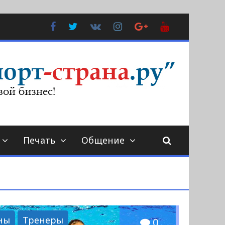
Facebook
Twitter
В
Instagram
Google
YouTube
Контакте
Plus
Печать
Общение
ны
Тренеры
0