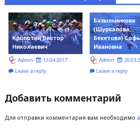
Базыльникова
(Шуркалова,
Кропотин Виктор
Бекетова) Соф
Николаевич
Ивановна
Admin
13.04.2017
Admin
20.03.
Leave a reply
Leave a reply
Добавить комментарий
Для отправки комментария вам необходимо