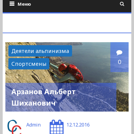
Меню
Деятели альпинизма
0
Спортсмены
Арзанов Альберт
Шиханович
Admin
12.12.2016