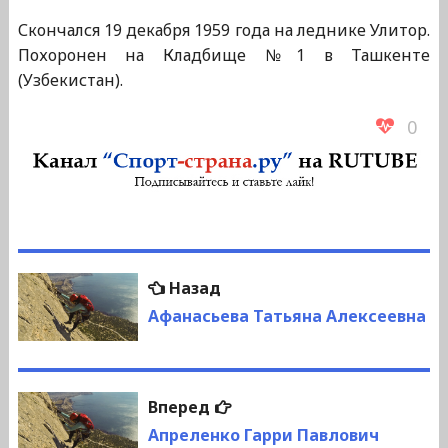
Скончался 19 декабря 1959 года на леднике Улитор.
Похоронен на Кладбище №1 в Ташкенте
(Узбекистан).
0
Навигация
Предыдущая
Назад
по
запись:
Афанасьева Татьяна Алексеевна
записям
Следующая
Вперед
запись:
Апреленко Гарри Павлович