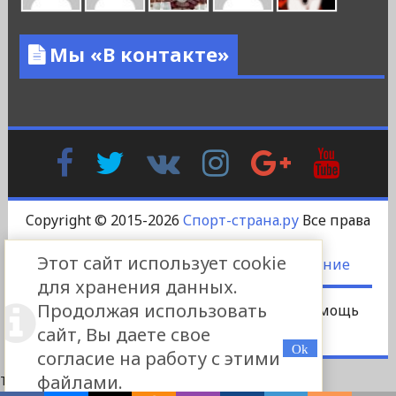
Мы «В контакте»
Facebook
Twitter
В
Instagram
Google
YouTu
Контакте
Plus
Copyright © 2015-2026
Спорт-страна.ру
Все права
защищены.
Этот сайт использует cookie
DS-DESIGN
-
Пользовательское соглашение
для хранения данных.
Продолжая использовать
Сотрудничество
Платный пост
Помощь
сайт, Вы даете свое
Реклама
Контакты
согласие на работу с этими
файлами.
This site is protected by
WP-CopyRightPro