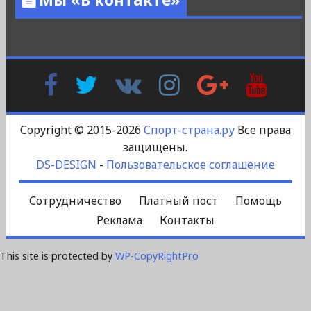
Facebook
Twitter
В
Instagram
Google
YouTu
Контакте
Plus
Copyright © 2015-2026
Спорт-страна.ру
Все права
защищены.
DS-DESIGN
-
Пользовательское соглашение
Сотрудничество
Платный пост
Помощь
Реклама
Контакты
This site is protected by
WP-CopyRightPro