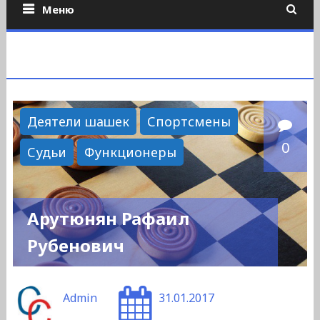
Меню
Деятели шашек
Спортсмены
0
Судьи
Функционеры
Арутюнян Рафаил
Рубенович
Admin
31.01.2017