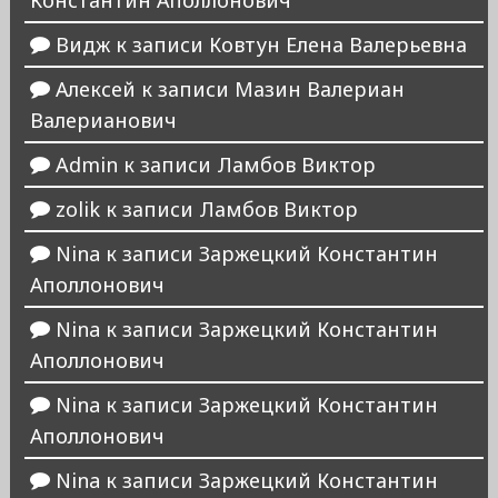
Константин Аполлонович
Видж
к записи
Ковтун Елена Валерьевна
Алексей
к записи
Мазин Валериан
Валерианович
Admin
к записи
Ламбов Виктор
zolik
к записи
Ламбов Виктор
Nina
к записи
Заржецкий Константин
Аполлонович
Nina
к записи
Заржецкий Константин
Аполлонович
Nina
к записи
Заржецкий Константин
Аполлонович
Nina
к записи
Заржецкий Константин