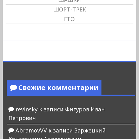
ШОРТ-ТРЕК
ГТО
Свежие комментарии
revinsky
к записи
Фигуров Иван
Петрович
AbramovVV
к записи
Заржецкий