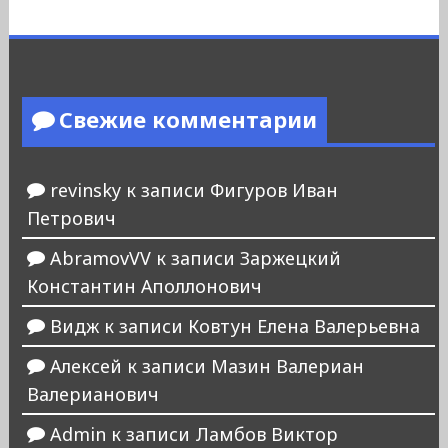
Свежие комментарии
revinsky
к записи
Фигуров Иван
Петрович
AbramovVV
к записи
Заржецкий
Константин Аполлонович
Видж
к записи
Ковтун Елена Валерьевна
Алексей
к записи
Мазин Валериан
Валерианович
Admin
к записи
Ламбов Виктор