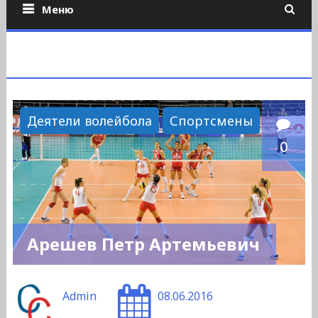
Меню
Деятели волейбола
Спортсмены
0
Арешев Петр Артемьевич
Admin
08.06.2016