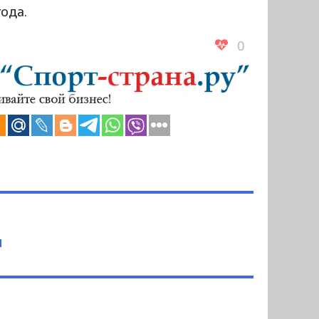
года.
0
ч