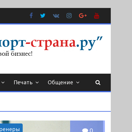
Facebook
Twitter
В
Instagram
Google
YouTube
Контакте
Plus
Печать
Общение
ренеры
0