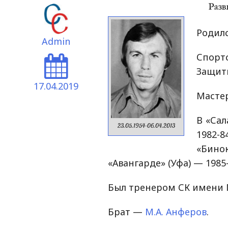
Родилс
Admin
Спорт
Защит
17.04.2019
Мастер
В «Сал
23.05.1954-06.04.2013
1982-
«Бин
«Авангарде» (Уфа) — 1985-
Был тренером СК имени Г
Брат —
М.А. Анферов
.