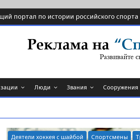
щий портал по истории российского спорта
ртал по истории спорта
порт-страна.ру
изации
Люди
Звания
Сооружения
Деятели хоккея с шайбой
Спортсмены
Т