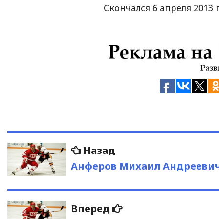
Скончался 6 апреля 2013 
Навигация
Предыдущая
Назад
запись:
по
Анферов Михаил Андрееви
записям
Следующая
Вперед