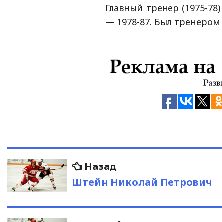
Главный тренер (1975-78
— 1978-87. Был тренером
Навигация
Предыдущая
Назад
запись:
по
Штейн Николай Петрович
записям