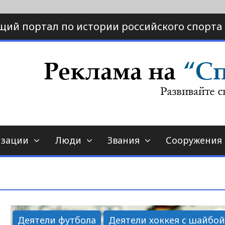
щий портал по истории российского спорта
ртал по истории спорта
порт-страна.ру
изации
Люди
Звания
Сооружения
Деятели футбола
Деятели хоккея с шайбо