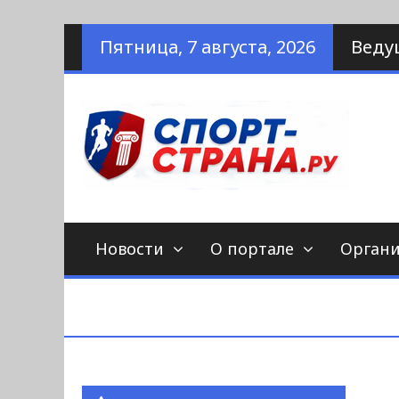
Наверх
Пятница, 7 августа, 2026
Веду
по
С
Новости
О портале
Орган