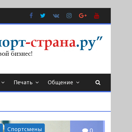
Facebook
Twitter
В
Instagram
Google
YouTube
Контакте
Plus
Печать
Общение
й
Спортсмены
0