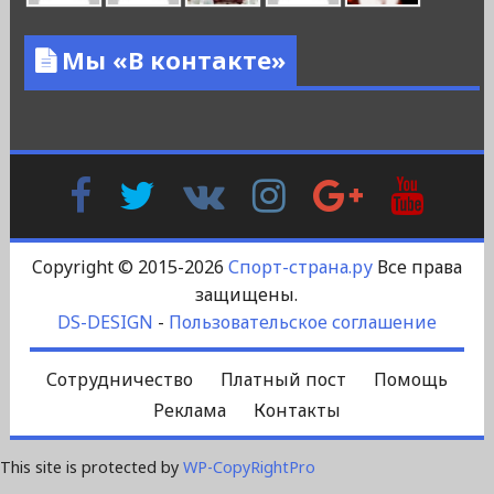
Мы «В контакте»
Facebook
Twitter
В
Instagram
Google
YouTu
Контакте
Plus
Copyright © 2015-2026
Спорт-страна.ру
Все права
защищены.
DS-DESIGN
-
Пользовательское соглашение
Сотрудничество
Платный пост
Помощь
Реклама
Контакты
This site is protected by
WP-CopyRightPro