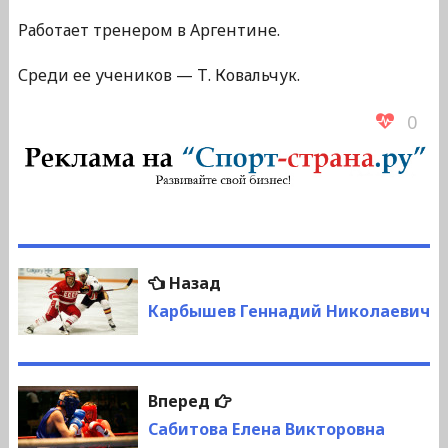
Работает тренером в Аргентине.
Среди ее учеников — Т. Ковальчук.
0
Навигация
Предыдущая
Назад
по
запись:
Карбышев Геннадий Николаевич
записям
Следующая
Вперед
запись:
Сабитова Елена Викторовна