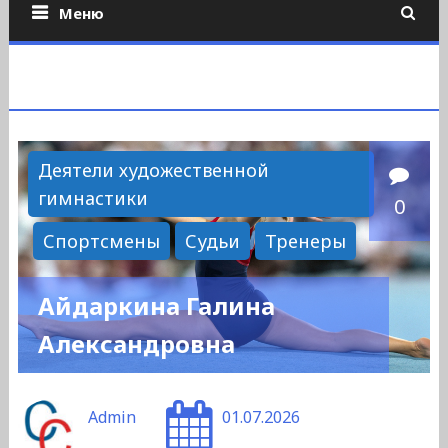
Меню
Деятели художественной
гимнастики
0
Спортсмены
Судьи
Тренеры
Айдаркина Галина
Александровна
Admin
01.07.2026