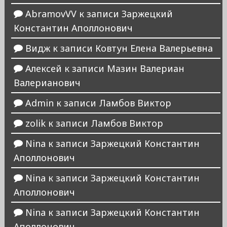
AbramovVV
к записи
Заржецкий
Константин Аполлонович
Видж
к записи
Ковтун Елена Валерьевна
Алексей
к записи
Мазин Валериан
Валерианович
Admin
к записи
Ламбов Виктор
zolik
к записи
Ламбов Виктор
Nina
к записи
Заржецкий Константин
Аполлонович
Nina
к записи
Заржецкий Константин
Аполлонович
Nina
к записи
Заржецкий Константин
Аполлонович