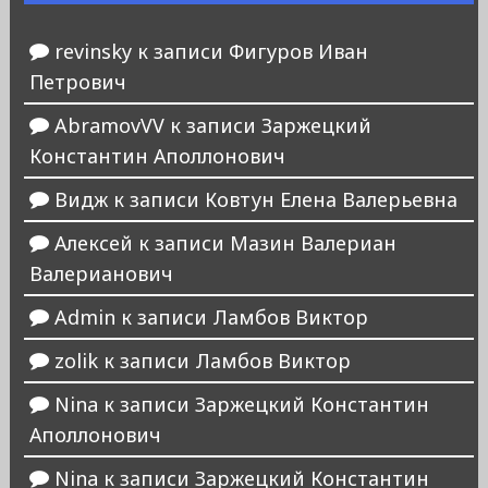
revinsky
к записи
Фигуров Иван
Петрович
AbramovVV
к записи
Заржецкий
Константин Аполлонович
Видж
к записи
Ковтун Елена Валерьевна
Алексей
к записи
Мазин Валериан
Валерианович
Admin
к записи
Ламбов Виктор
zolik
к записи
Ламбов Виктор
Nina
к записи
Заржецкий Константин
Аполлонович
Nina
к записи
Заржецкий Константин