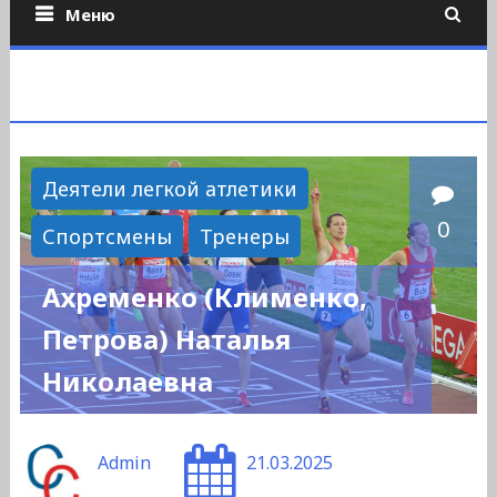
Меню
Деятели легкой атлетики
0
Спортсмены
Тренеры
Ахременко (Клименко,
Петрова) Наталья
Николаевна
Admin
21.03.2025