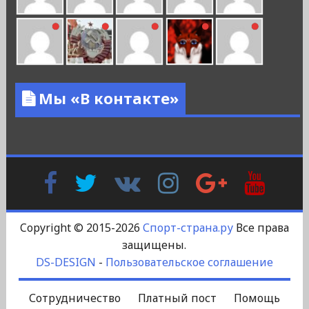
Мы «В контакте»
Facebook
Twitter
В
Instagram
Google
YouTu
Контакте
Plus
Copyright © 2015-2026
Спорт-страна.ру
Все права
защищены.
DS-DESIGN
-
Пользовательское соглашение
Сотрудничество
Платный пост
Помощь