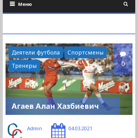
Меню
Деятели футбола
Спортсмены
0
Тренеры
Агаев Алан Хазбиевич
Admin
04.03.2021