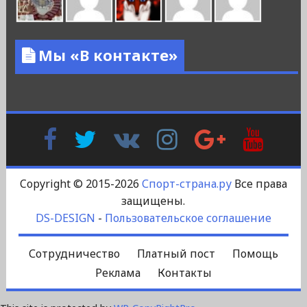
Мы «В контакте»
Facebook
Twitter
В
Instagram
Google
YouTu
Контакте
Plus
Copyright © 2015-2026
Спорт-страна.ру
Все права
защищены.
DS-DESIGN
-
Пользовательское соглашение
Сотрудничество
Платный пост
Помощь
Реклама
Контакты