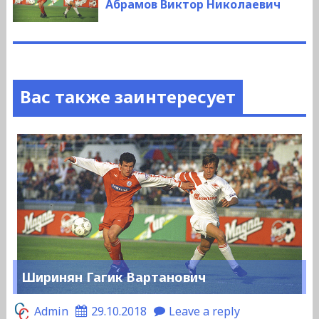
запись:
Абрамов Виктор Николаевич
Вас также заинтересует
Ширинян Гагик Вартанович
Admin
29.10.2018
Leave a reply