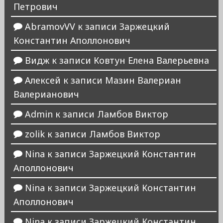
Петрович
AbramovVV
к записи
Заржецкий
Константин Аполлонович
Видж
к записи
Ковтун Елена Валерьевна
Алексей
к записи
Мазин Валериан
Валерианович
Admin
к записи
Ламбов Виктор
zolik
к записи
Ламбов Виктор
Nina
к записи
Заржецкий Константин
Аполлонович
Nina
к записи
Заржецкий Константин
Аполлонович
Nina
к записи
Заржецкий Константин