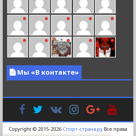
Мы «В контакте»
Facebook
Twitter
В
Instagram
Google
YouTu
Контакте
Plus
Copyright © 2015-2026
Спорт-страна.ру
Все права