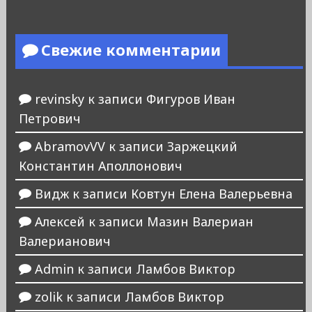
Свежие комментарии
revinsky
к записи
Фигуров Иван
Петрович
AbramovVV
к записи
Заржецкий
Константин Аполлонович
Видж
к записи
Ковтун Елена Валерьевна
Алексей
к записи
Мазин Валериан
Валерианович
Admin
к записи
Ламбов Виктор
zolik
к записи
Ламбов Виктор