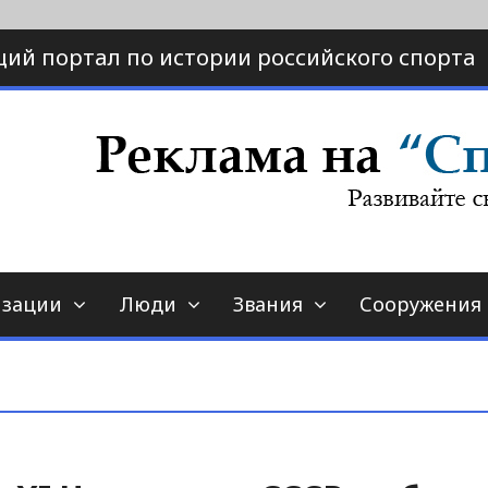
ий портал по истории российского спорта
ртал по истории спорта
порт-страна.ру
изации
Люди
Звания
Сооружения