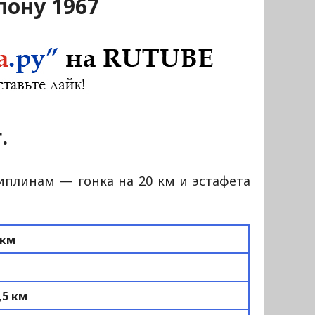
лону 1967
.
линам — гонка на 20 км и эстафета
 км
,5 км