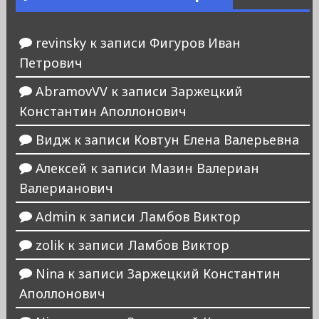
revinsky
к записи
Фигуров Иван
Петрович
AbramovVV
к записи
Заржецкий
Константин Аполлонович
Видж
к записи
Ковтун Елена Валерьевна
Алексей
к записи
Мазин Валериан
Валерианович
Admin
к записи
Ламбов Виктор
zolik
к записи
Ламбов Виктор
Nina
к записи
Заржецкий Константин
Аполлонович