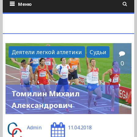
Меню
Деятели легкой атлетики
Судьи
0
Томилин Михаил
Александрович
Admin
11.04.2018