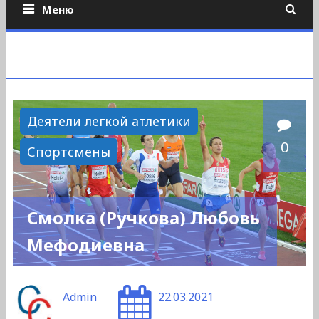
Меню
Деятели легкой атлетики
0
Спортсмены
Смолка (Ручкова) Любовь
Мефодиевна
Admin
22.03.2021