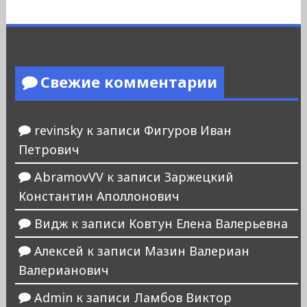
Свежие комментарии
revinsky
к записи
Фигуров Иван
Петрович
AbramovVV
к записи
Заржецкий
Константин Аполлонович
Видж
к записи
Ковтун Елена Валерьевна
Алексей
к записи
Мазин Валериан
Валерианович
Admin
к записи
Ламбов Виктор