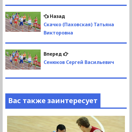
Навигация
Предыдущая
Назад
по
запись:
Скачко (Паховская) Татьяна
Викторовна
записям
Следующая
Вперед
запись:
Сенюков Сергей Васильевич
Вас также заинтересует