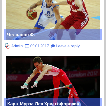
Челпанов Ф.
Admin
09.01.2017
Leave a reply
Кара-Мурза Лев Христофорович