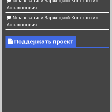
Nina
к записи
Заржецкий Константин
Аполлонович
Nina
к записи
Заржецкий Константин
Аполлонович
Поддержать проект