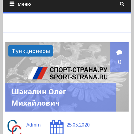
Меню
Функционеры
0
Шакалин Олег
Михайлович
Admin
25.05.2020