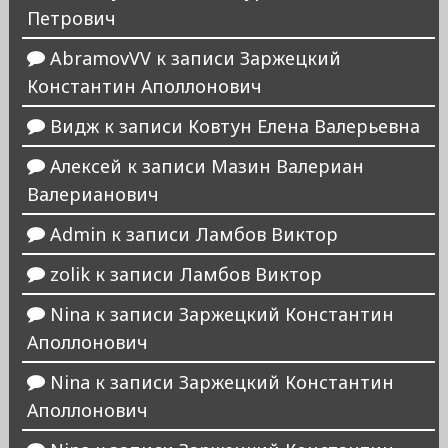
Петрович
AbramovVV
к записи
Заржецкий
Константин Аполлонович
Видж
к записи
Ковтун Елена Валерьевна
Алексей
к записи
Мазин Валериан
Валерианович
Admin
к записи
Ламбов Виктор
zolik
к записи
Ламбов Виктор
Nina
к записи
Заржецкий Константин
Аполлонович
Nina
к записи
Заржецкий Константин
Аполлонович