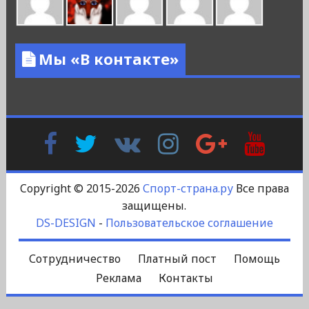
Мы «В контакте»
Facebook
Twitter
В
Instagram
Google
YouTu
Контакте
Plus
Copyright © 2015-2026
Спорт-страна.ру
Все права
защищены.
DS-DESIGN
-
Пользовательское соглашение
Сотрудничество
Платный пост
Помощь
Реклама
Контакты