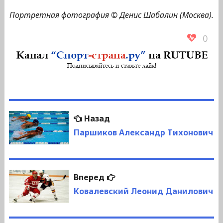
Портретная фотография © Денис Шабалин (Москва).
0
Навигация
Предыдущая
Назад
по
запись:
Паршиков Александр Тихонович
записям
Следующая
Вперед
запись:
Ковалевский Леонид Данилович