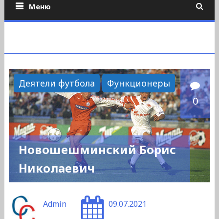
Меню
Деятели футбола
Функционеры
0
Новошешминский Борис
Николаевич
Admin
09.07.2021