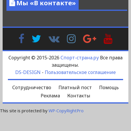
Мы «В контакте»
Facebook
Twitter
В
Instagram
Google
YouTu
Контакте
Plus
Copyright © 2015-2026
Спорт-страна.ру
Все права
защищены.
DS-DESIGN
-
Пользовательское соглашение
Сотрудничество
Платный пост
Помощь
Реклама
Контакты
This site is protected by
WP-CopyRightPro