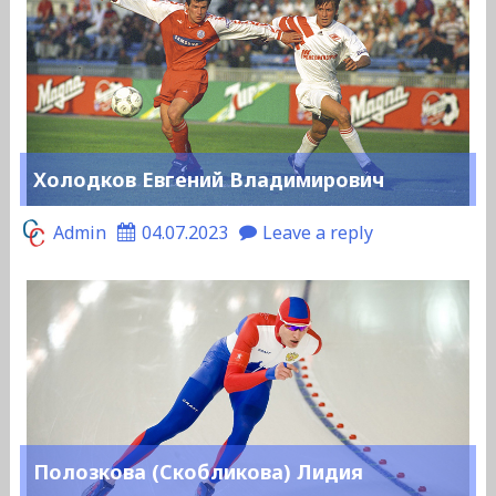
Холодков Евгений Владимирович
Admin
04.07.2023
Leave a reply
Полозкова (Скобликова) Лидия