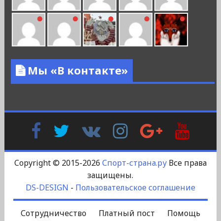
Мы «В контакте»
Facebook
Twitter
В
Instagram
Google
YouTu
Контакте
Plus
Copyright © 2015-2026
Спорт-страна.ру
Все права
защищены.
DS-DESIGN
-
Пользовательское соглашение
Сотрудничество
Платный пост
Помощь