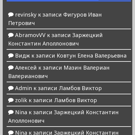
revinsky
к записи
Фигуров Иван
Петрович
AbramovVV
к записи
Заржецкий
Константин Аполлонович
Видж
к записи
Ковтун Елена Валерьевна
Алексей
к записи
Мазин Валериан
Валерианович
Admin
к записи
Ламбов Виктор
zolik
к записи
Ламбов Виктор
Nina
к записи
Заржецкий Константин
Аполлонович
Nina
к записи
Заржецкий Константин