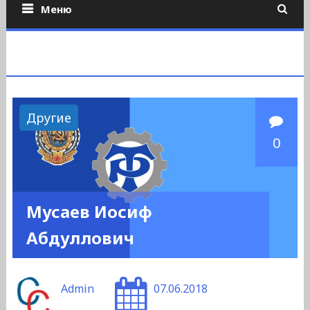
Меню
Другие
0
Мусаев Иосиф
Абдуллович
Admin
07.06.2018