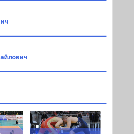
вич
айлович