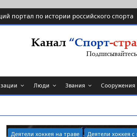
ий портал по истории российского спорта
ртал по истории спорта
порт-страна.ру
изации
Люди
Звания
Сооружения
Деятели хоккея на траве
Деятели хоккея с