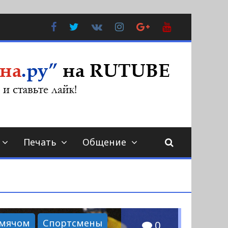
Facebook
Twitter
В
Instagram
Google
YouTube
Контакте
Plus
Печать
Общение
 мячом
Спортсмены
0