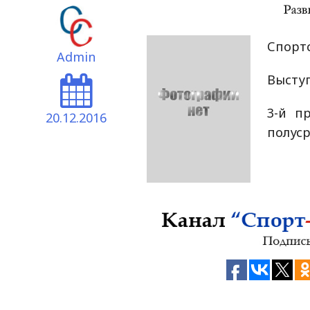
Спортс
Admin
Выступ
3-й п
20.12.2016
полуср