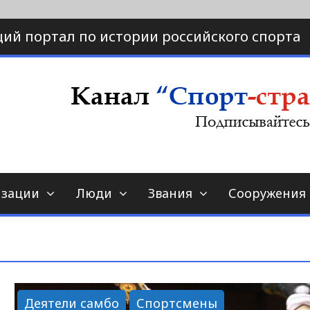
ий портал по истории российского спорта
ртал по истории спорта
порт-страна.ру
изации
Люди
Звания
Сооружения
Деятели самбо
Спортсмены