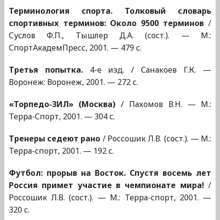
Терминология спорта. Толковый словарь
спортивных терминов: Около 9500 терминов
/
Суслов Ф.П., Тышлер Д.А. (сост.). — М.:
СпортАкадемПресс, 2001. — 479 с.
Третья попытка.
4-е изд. / Санакоев Г.К. —
Воронеж: Воронеж, 2001. — 272 с.
«Торпедо-ЗИЛ» (Москва)
/ Пахомов В.Н. — М.:
Терра-Спорт, 2001. — 304 с.
Тренеры седеют рано
/ Россошик Л.В. (сост.). — М.:
Терра-спорт, 2001. — 192 с.
Футбол: прорыв на Восток. Спустя восемь лет
Россия примет участие в чемпионате мира!
/
Россошик Л.В. (сост.). — М.: Терра-спорт, 2001. —
320 с.