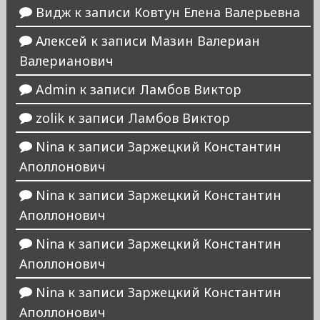
Видж
к записи
Ковтун Елена Валерьевна
Алексей
к записи
Мазин Валериан
Валерианович
Admin
к записи
Ламбов Виктор
zolik
к записи
Ламбов Виктор
Nina
к записи
Заржецкий Константин
Аполлонович
Nina
к записи
Заржецкий Константин
Аполлонович
Nina
к записи
Заржецкий Константин
Аполлонович
Nina
к записи
Заржецкий Константин
Аполлонович