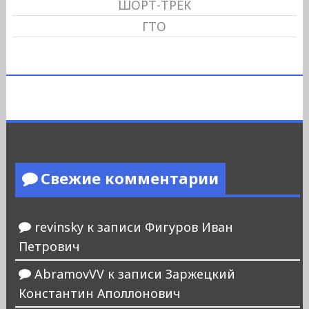
ШОРТ-ТРЕК
ГТО
Свежие комментарии
revinsky
к записи
Фигуров Иван
Петрович
AbramovVV
к записи
Заржецкий
Константин Аполлонович