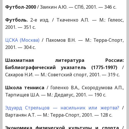
Футбол-2000
/ Заикин А.Ю. — СПб, 2001. — 346 с.
Футболь.
2-е изд. / Ткаченко А.П. — М.: Гелеос,
2001. — 351 с.
ЦСКА (Москва)
/ Пахомов В.Н. — М.: Терра-Спорт,
2001. — 304 с.
Шахматная литература России:
Библиографический указатель (1775-1997)
/
Сахаров Н.И. — М.: Советский спорт, 2001. — 319 с.
Школа тенниса
/ Голенко В.А., Скородумова А.П.,
Тарпищев Ш.А. — М.: Дедалус, 2001. — 190 с.
Эдуард Стрельцов — насильник или жертва?
/
Вартанян А.Т. — М.: Терра-Спорт, 2001. — 128 с.
Экономика физической культуры и спорта
/