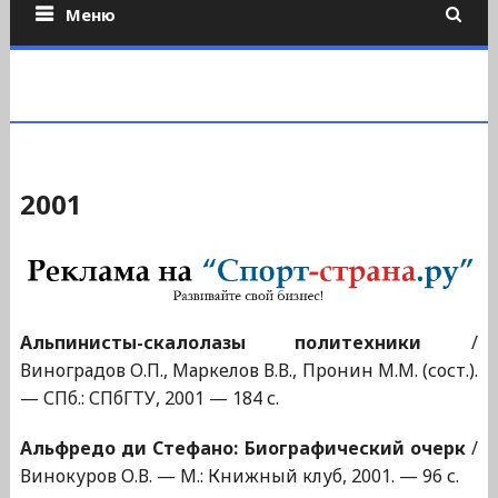
Меню
2001
Альпинисты-скалолазы политехники
/
Виноградов О.П., Маркелов В.В., Пронин М.М. (сост.).
— СПб.: СПбГТУ, 2001 — 184 с.
Альфредо ди Стефано: Биографический очерк
/
Винокуров О.В. — М.: Книжный клуб, 2001. — 96 с.