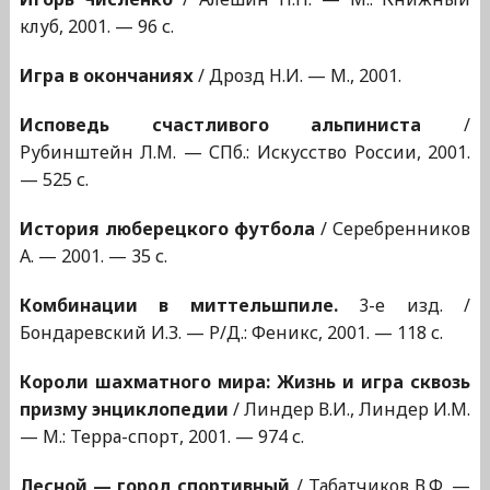
клуб, 2001. — 96 с.
Игра в окончаниях
/ Дрозд Н.И. — М., 2001.
Исповедь счастливого альпиниста
/
Рубинштейн Л.М. — СПб.: Искусство России, 2001.
— 525 с.
История люберецкого футбола
/ Серебренников
А. — 2001. — 35 с.
Комбинации в миттельшпиле.
3-е изд. /
Бондаревский И.З. — Р/Д.: Феникс, 2001. — 118 с.
Короли шахматного мира: Жизнь и игра сквозь
призму энциклопедии
/ Линдер В.И., Линдер И.М.
— М.: Терра-спорт, 2001. — 974 с.
Лесной — город спортивный
/ Табатчиков В.Ф. —