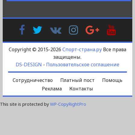
Facebook
Twitter
В
Instagram
Google
YouTu
Контакте
Plus
Copyright © 2015-2026
Спорт-страна.ру
Все права
защищены.
DS-DESIGN
-
Пользовательское соглашение
Сотрудничество
Платный пост
Помощь
Реклама
Контакты
This site is protected by
WP-CopyRightPro