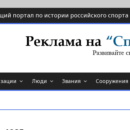
щий портал по истории российского спорта
ртал по истории спорта
порт-страна.ру
изации
Люди
Звания
Сооружения