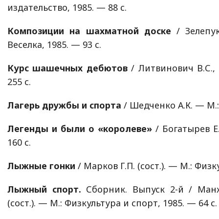
издательство, 1985. — 88 с.
Композиции на шахматной доске
/ Зелепук
Веселка, 1985. — 93 с.
Курс шашечных дебютов
/ Литвинович В.С.,
255 с.
Лагерь дружбы и спорта
/ Шедченко А.К. — М.:
Легенды и были о «королеве»
/ Богатырев Е.
160 с.
Лыжные гонки
/ Марков Г.П. (сост.). — М.: Физк
Лыжный спорт.
Сборник. Выпуск 2-й / Манж
(сост.). — М.: Физкультура и спорт, 1985. — 64 с.