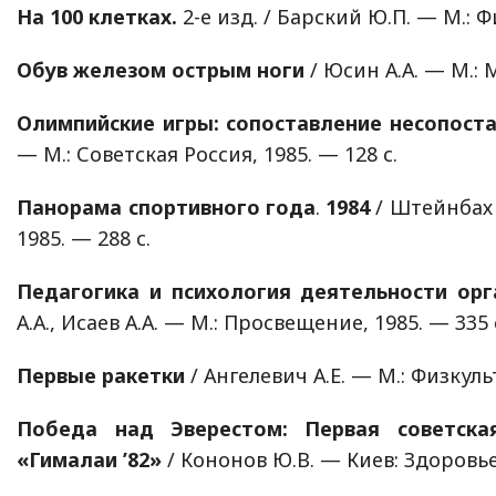
На 100 клетках.
2-е изд. / Барский Ю.П. — М.: Ф
Обув железом острым ноги
/ Юсин А.А. — М.: 
Олимпийские игры: сопоставление несопост
— М.: Советская Россия, 1985. — 128 с.
Панорама спортивного года
.
1984
/ Штейнбах В
1985. — 288 с.
Педагогика и психология деятельности орг
А.А., Исаев А.А. — М.: Просвещение, 1985. — 335 
Первые ракетки
/ Ангелевич А.Е. — М.: Физкуль
Победа над Эверестом: Первая советска
«Гималаи ’82»
/ Кононов Ю.В. — Киев: Здоровье,