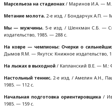
Марсельеза на стадионах
/ Маринов И.А. — М.:
Метание молота.
2-е изд. / Бондарчук А.П. — М
Мы — мужчины.
5-е изд. / Шенкман С.Б. — 
издательство, 1985. — 288 с.
На ковре — чемпионы: Очерки о сильнейших
Дымов Я.М. — Якутск: Книжное издательство, 19
На лыжах в выходной
/ Капланский В.Е. — М.: 
Настольный теннис.
2-е изд. / Амелин А.Н., П
1985. — 112 с.
Начальная подготовка ориентировщика
/ Ив
1985. — 159 с.