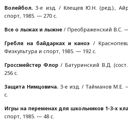
Волейбол.
3-е изд. / Клещев Ю.Н. (ред.)., Ай
спорт, 1985. — 270 с.
Все о лыжах и лыжне
/ Преображенский В.С. — 
Гребля на байдарках и каноэ
/ Краснопевц
Физкультура и спорт, 1985. — 192 с.
Гроссмейстер Флор
/ Батуринский В.Д. (сост.
256 с.
Защита Нимцовича.
3-е изд. / Тайманов М.Е. 
с.
Игры на переменах для школьников 1-3-х кл
спорт, 1985. — 48 с.