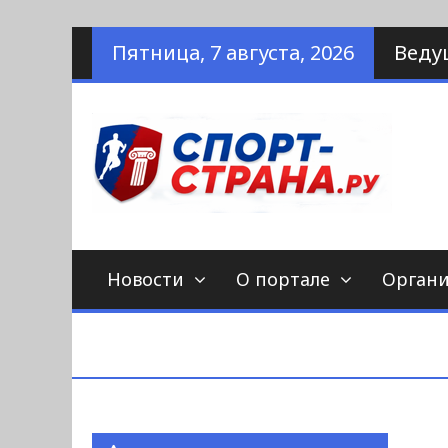
Наверх
Пятница, 7 августа, 2026
Веду
по
С
Новости
О портале
Орган