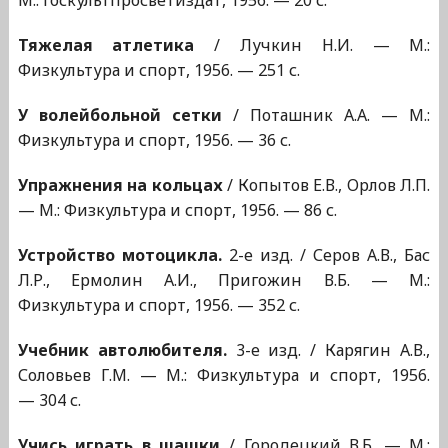
М.: Госкультпросветиздат, 1956. — 20 с.
Тяжелая атлетика
/ Лучкин Н.И. — М.:
Физкультура и спорт, 1956. — 251 с.
У волейбольной сетки
/ Поташник А.А. — М.:
Физкультура и спорт, 1956. — 36 с.
Упражнения на кольцах
/ Копытов Е.В., Орлов Л.П.
— М.: Физкультура и спорт, 1956. — 86 с.
Устройство мотоцикла.
2-е изд. / Серов А.В., Бас
Л.Р., Ермолин А.И., Пригожин В.Б. — М.:
Физкультура и спорт, 1956. — 352 с.
Учебник автолюбителя.
3-е изд. / Карягин А.В.,
Соловьев Г.М. — М.: Физкультура и спорт, 1956.
— 304 с.
Учись играть в шашки
/ Городецкий В.Б. — М.: