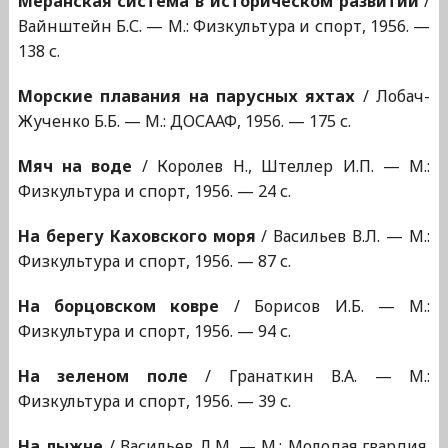
Меранская система в историческом развитии
/
Вайнштейн Б.С. — М.: Физкультура и спорт, 1956. —
138 с.
Морские плавания на парусных яхтах
/ Лобач-
Жученко Б.Б. — М.: ДОСААФ, 1956. — 175 с.
Мяч на воде
/ Королев Н., Штеллер И.П. — М.:
Физкультура и спорт, 1956. — 24 с.
На берегу Каховского моря
/ Васильев В.Л. — М.:
Физкультура и спорт, 1956. — 87 с.
На борцовском ковре
/ Борисов И.Б. — М.:
Физкультура и спорт, 1956. — 94 с.
На зеленом поле
/ Гранаткин В.А. — М.:
Физкультура и спорт, 1956. — 39 с.
На лыжне
/ Васильев Д.М. — М.: Молодая гвардия,