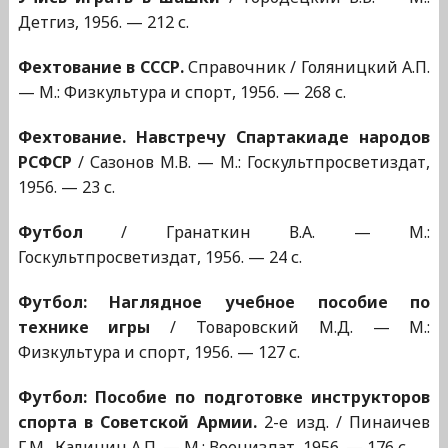
Детгиз, 1956. — 212 с.
Фехтование в СССР.
Справочник / Голяницкий А.П.
— М.: Физкультура и спорт, 1956. — 268 с.
Фехтование. Навстречу Спартакиаде народов
РСФСР
/ Сазонов М.В. — М.: Госкультпросветиздат,
1956. — 23 с.
Футбол
/ Гранаткин В.А. — М.:
Госкультпросветиздат, 1956. — 24 с.
Футбол: Наглядное учебное пособие по
технике игры
/ Товаровский М.Д. — М.:
Физкультура и спорт, 1956. — 127 с.
Футбол: Пособие по подготовке инструкторов
спорта в Советской Армии.
2-е изд. / Пинаичев
Г.М., Калинин А.П. — М.: Воениздат, 1956. — 176 с.