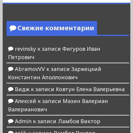
Свежие комментарии
revinsky
к записи
Фигуров Иван
Петрович
AbramovVV
к записи
Заржецкий
Константин Аполлонович
Видж
к записи
Ковтун Елена Валерьевна
Алексей
к записи
Мазин Валериан
Валерианович
Admin
к записи
Ламбов Виктор