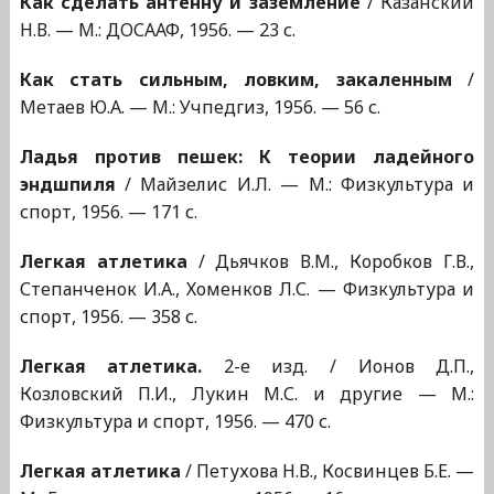
Как сделать антенну и заземление
/ Казанский
Н.В. — М.: ДОСААФ, 1956. — 23 с.
Как стать сильным, ловким, закаленным
/
Метаев Ю.А. — М.: Учпедгиз, 1956. — 56 с.
Ладья против пешек: К теории ладейного
эндшпиля
/ Майзелис И.Л. — М.: Физкультура и
спорт, 1956. — 171 с.
Легкая атлетика
/ Дьячков В.М., Коробков Г.В.,
Степанченок И.А., Хоменков Л.С. — Физкультура и
спорт, 1956. — 358 с.
Легкая атлетика.
2-е изд. / Ионов Д.П.,
Козловский П.И., Лукин М.С. и другие — М.:
Физкультура и спорт, 1956. — 470 с.
Легкая атлетика
/ Петухова Н.В., Косвинцев Б.Е. —