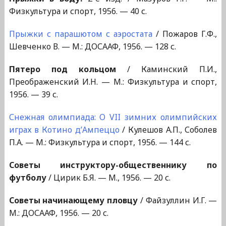
Физкультура и спорт, 1956. — 40 с.
Прыжки с парашютом с аэростата
/ Пожаров Г.Ф.,
Шевченко В. — М.: ДОСААФ, 1956. — 128 с.
Пятеро под кольцом
/ Каминский П.И.,
Преображенский И.Н. — М.: Физкультура и спорт,
1956. — 39 с.
Снежная олимпиада: О VII зимних олимпийских
играх в Котино д’Ампеццо
/ Кулешов А.П., Соболев
П.А. — М.: Физкультура и спорт, 1956. — 144 с.
Советы инструктору-общественнику по
футболу
/ Цирик Б.Я. — М., 1956. — 20 с.
Советы начинающему пловцу
/ Файзуллин И.Г. —
М.: ДОСААФ, 1956. — 20 с.