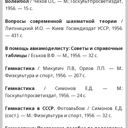
Волейбол
/ Чехов О.С. — М.: Госкультпросветиздат,
1956. — 15 с.
Вопросы современной шахматной теории
/
Липницкий И.О. — Киев: Госмедиздат УССР, 1956.
— 431 с.
В помощь авиамоделисту: Советы и справочные
таблицы
/ Еськов В.Ф. — М., 1956. — 32 с.
Гимнастика
/ Микулич П.В., Орлов Л.П. — М.:
Физкультура и спорт, 1956. — 207 с.
Гимнастика
/ Симонов Е.Д. — М.:
Госкультпросветиздат, 1956. — 24 с.
Гимнастика в СССР.
Фотоальбом / Симонов Е.Д.
(сост.). — М.: Физкультура и спорт, 1956. — 32 с.