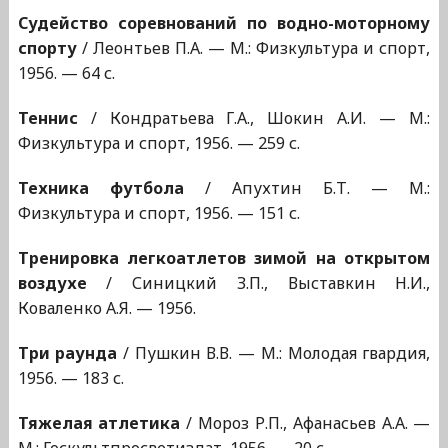
Судейство соревнований по водно-моторному
спорту
/ Леонтьев П.А. — М.: Физкультура и спорт,
1956. — 64 с.
Теннис
/ Кондратьева Г.А., Шокин А.И. — М.:
Физкультура и спорт, 1956. — 259 с.
Техника футбола
/ Апухтин Б.Т. — М.:
Физкультура и спорт, 1956. — 151 с.
Тренировка легкоатлетов зимой на открытом
воздухе
/ Синицкий З.П., Выставкин Н.И.,
Коваленко А.Я. — 1956.
Три раунда
/ Пушкин В.В. — М.: Молодая гвардия,
1956. — 183 с.
Тяжелая атлетика
/ Мороз Р.П., Афанасьев А.А. —