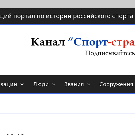
щий портал по истории российского спорта
ртал по истории спорта
порт-страна.ру
изации
Люди
Звания
Сооружения