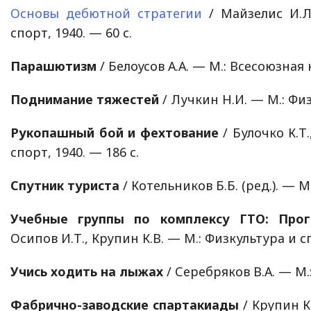
Основы дебютной стратегии
/ Майзелис И.Л
спорт, 1940. — 60 с.
Парашютизм
/ Белоусов А.А. — М.: Всесоюзная 
Поднимание тяжестей
/ Лучкин Н.И. — М.: Физ
Рукопашный бой и фехтование
/ Булочко К.Т.
спорт, 1940. — 186 с.
Спутник туриста
/ Котельников Б.Б. (ред.). — М
Учебные группы по комплексу ГТО: Прог
Осипов И.Т., Крупин К.В. — М.: Физкультура и сп
Учись ходить на лыжах
/ Серебряков В.А. — М.:
Фабрично-заводские спартакиады
/ Крупин К.