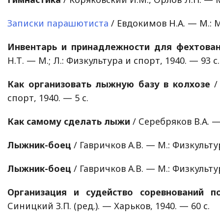
Записки парашютиста
/ Евдокимов Н.А. — М.: М
Инвентарь и принадлежности для фехтова
Н.Т. — М.; Л.: Физкультура и спорт, 1940. — 93 с.
Как организовать лыжную базу в колхозе
/ 
спорт, 1940. — 5 с.
Как самому сделать лыжи
/ Серебряков В.А. —
Лыжник-боец
/ Гавричков А.В. — М.: Физкультур
Лыжник-боец
/ Гавричков А.В. — М.: Физкультур
Организация и судейство соревнований п
Синицкий З.П. (ред.). — Харьков, 1940. — 60 с.