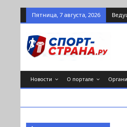
Наверх
Пятница, 7 августа, 2026
Веду
по
С
Новости
О портале
Орган