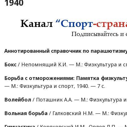
1940
Аннотированный справочник по парашютизм
Бокс
/ Непомнящий К.И. — М.: Физкультура и сп
Борьба с отморожениями: Памятка физкульт
— М.: Физкультура и спорт, 1940. — 7 с.
Волейбол
/ Поташник А.А. — М.: Физкультура и 
Вольная борьба
/ Галковский Н.М. — М.: Физкул
Гимнастика
/ Коряковский И.М., Орлов Л.П. — М