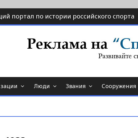
ий портал по истории российского спорта
ртал по истории спорта
порт-страна.ру
изации
Люди
Звания
Сооружения