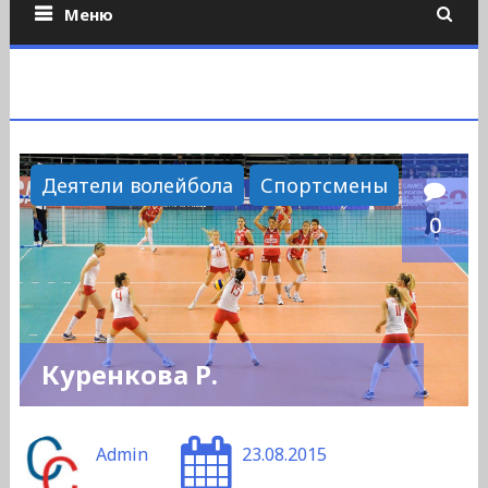
Меню
Деятели волейбола
Спортсмены
0
Куренкова Р.
Admin
23.08.2015