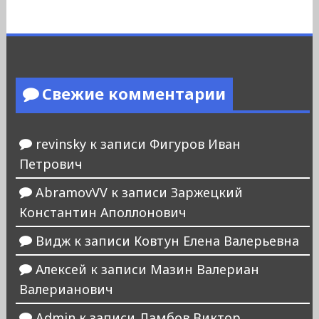
Свежие комментарии
revinsky
к записи
Фигуров Иван
Петрович
AbramovVV
к записи
Заржецкий
Константин Аполлонович
Видж
к записи
Ковтун Елена Валерьевна
Алексей
к записи
Мазин Валериан
Валерианович
Admin
к записи
Ламбов Виктор