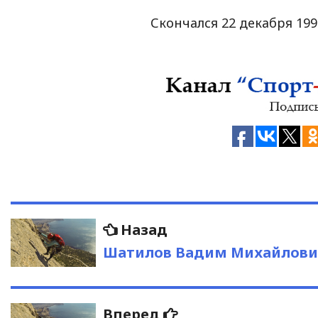
Скончался 22 декабря 199
Навигация
Предыдущая
Назад
запись:
по
Шатилов Вадим Михайлов
записям
Следующая
Вперед