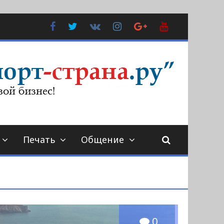
Facebook
Twitter
В
Instagram
Google
YouTube
Контакте
Plus
Печать
Общение
0