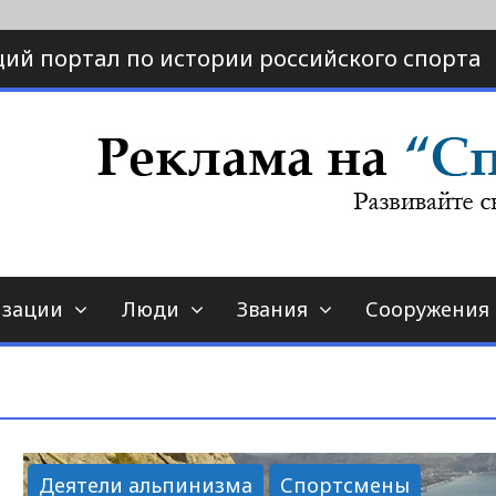
ий портал по истории российского спорта
ртал по истории спорта
порт-страна.ру
изации
Люди
Звания
Сооружения
Деятели альпинизма
Спортсмены