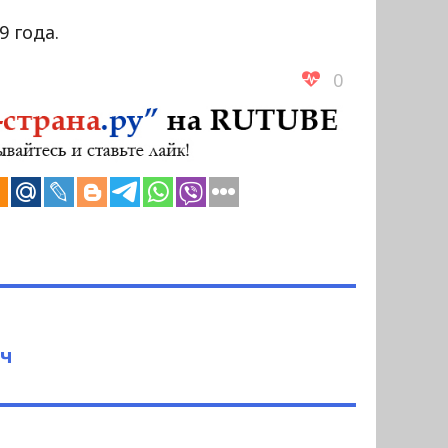
9 года.
0
ич