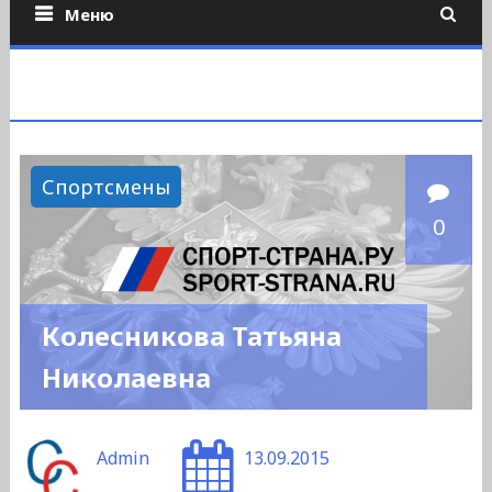
Меню
Спортсмены
0
Колесникова Татьяна
Николаевна
Admin
13.09.2015