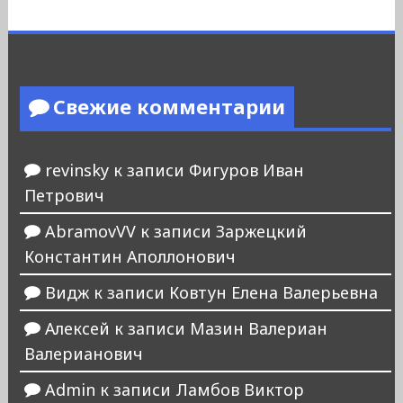
Свежие комментарии
revinsky
к записи
Фигуров Иван
Петрович
AbramovVV
к записи
Заржецкий
Константин Аполлонович
Видж
к записи
Ковтун Елена Валерьевна
Алексей
к записи
Мазин Валериан
Валерианович
Admin
к записи
Ламбов Виктор