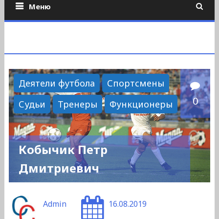
Меню
Деятели футбола
Спортсмены
0
Судьи
Тренеры
Функционеры
Кобычик Петр
Дмитриевич
Admin
16.08.2019