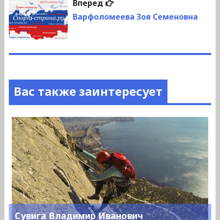
Следующая
Вперед
запись:
Варфоломеева Зоя Семеновна
Вас также заинтересует
Сувига Владимир Иванович