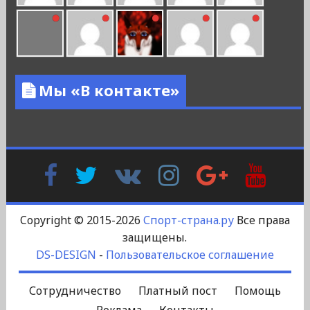
Мы «В контакте»
Facebook
Twitter
В
Instagram
Google
YouTu
Контакте
Plus
Copyright © 2015-2026
Спорт-страна.ру
Все права
защищены.
DS-DESIGN
-
Пользовательское соглашение
Сотрудничество
Платный пост
Помощь
Реклама
Контакты