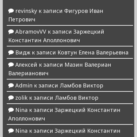
revinsky
к записи
Фигуров Иван
Петрович
AbramovVV
к записи
Заржецкий
Константин Аполлонович
Видж
к записи
Ковтун Елена Валерьевна
Алексей
к записи
Мазин Валериан
Валерианович
Admin
к записи
Ламбов Виктор
zolik
к записи
Ламбов Виктор
Nina
к записи
Заржецкий Константин
Аполлонович
Nina
к записи
Заржецкий Константин