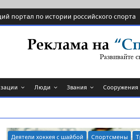
ий портал по истории российского спорта
ртал по истории спорта
порт-страна.ру
изации
Люди
Звания
Сооружения
Деятели хоккея с шайбой
Спортсмены
Т