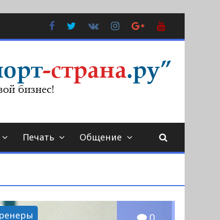
Facebook
Twitter
В
Instagram
Google
YouTube
Контакте
Plus
Печать
Общение
ренеры
0