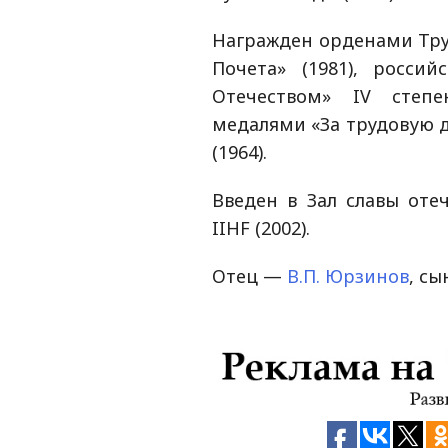
Награжден орденами Труд
Почета» (1981), росси
Отечеством» IV cтепени
медалями «За трудовую до
(1964).
Введен в Зал славы отеч
IIHF (2002).
Отец —
В.П. Юрзинов
, сы