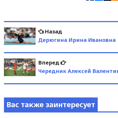
Навигация
Предыдущая
Назад
запись:
по
Дерюгина Ирина Ивановна
записям
Следующая
Вперед
запись:
Чередник Алексей Валенти
Вас также заинтересует