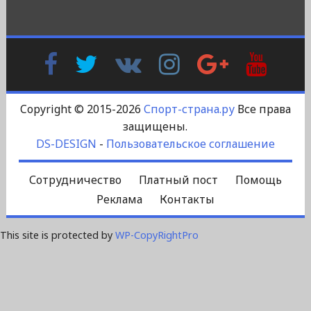
Facebook
Twitter
В
Instagram
Google
YouTu
Контакте
Plus
Copyright © 2015-2026
Спорт-страна.ру
Все права
защищены.
DS-DESIGN
-
Пользовательское соглашение
Сотрудничество
Платный пост
Помощь
Реклама
Контакты
This site is protected by
WP-CopyRightPro