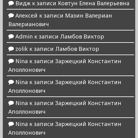
Видж
к записи
Ковтун Елена Валерьевна
Алексей
к записи
Мазин Валериан
Валерианович
Admin
к записи
Ламбов Виктор
zolik
к записи
Ламбов Виктор
Nina
к записи
Заржецкий Константин
Аполлонович
Nina
к записи
Заржецкий Константин
Аполлонович
Nina
к записи
Заржецкий Константин
Аполлонович
Nina
к записи
Заржецкий Константин
Аполлонович