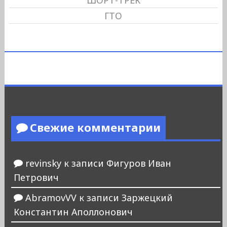
ШОРТ-ТРЕК
ГТО
Свежие комментарии
revinsky
к записи
Фигуров Иван
Петрович
AbramovVV
к записи
Заржецкий
Константин Аполлонович