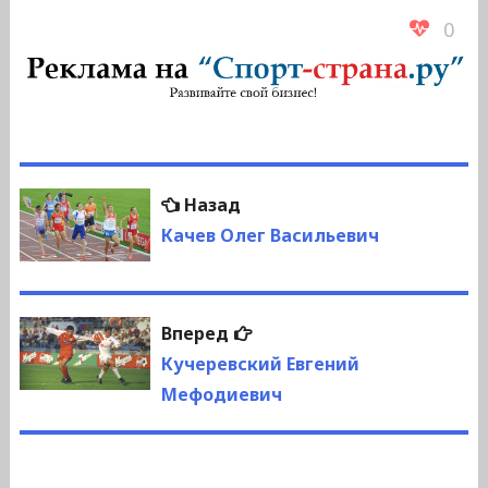
0
Навигация
Предыдущая
Назад
по
запись:
Качев Олег Васильевич
записям
Следующая
Вперед
запись:
Кучеревский Евгений
Мефодиевич