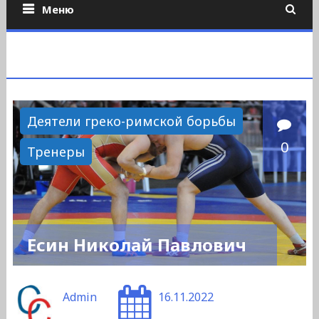
Меню
Деятели греко-римской борьбы
0
Тренеры
Есин Николай Павлович
Admin
16.11.2022