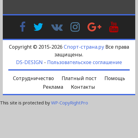
Facebook
Twitter
В
Instagram
Google
YouTu
Контакте
Plus
Copyright © 2015-2026
Спорт-страна.ру
Все права
защищены.
DS-DESIGN
-
Пользовательское соглашение
Сотрудничество
Платный пост
Помощь
Реклама
Контакты
This site is protected by
WP-CopyRightPro