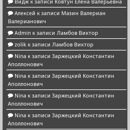
Видж
к записи
Ковтун Елена Валерьевна
Алексей
к записи
Мазин Валериан
Валерианович
Admin
к записи
Ламбов Виктор
zolik
к записи
Ламбов Виктор
Nina
к записи
Заржецкий Константин
Аполлонович
Nina
к записи
Заржецкий Константин
Аполлонович
Nina
к записи
Заржецкий Константин
Аполлонович
Nina
к записи
Заржецкий Константин
Аполлонович