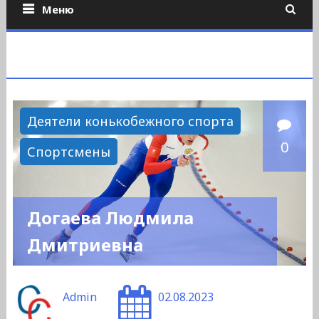
Меню
Деятели конькобежного спорта
0
Спортсмены
Догаева Людмила
Дмитриевна
Admin
02.08.2023