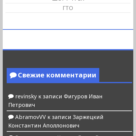
ГТО
Свежие комментарии
revinsky
к записи
Фигуров Иван
Петрович
AbramovVV
к записи
Заржецкий
Константин Аполлонович