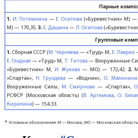
Парные компо
1.
И. Потемкина
—
Е. Осипова
(«Буревестник» М) — 
М) — 170,35.
3.
Е. Дашина
—
Л. Осипова
(«Буревестник
Групповые ком
1.
Сборная СССР (
М. Черняева
— «Труд» М,
Е. Лаврик
Е. Гладкая
— «Труд» М,
Т. Титова
— Вооруженные Си
«Буревестник» М,
И. Жукова
— МО) — 172,42.
2.
М
«Спартак»,
Н. Груздева
— «Водник»,
О. Малинина
Вооруженные Силы,
М. Смирнова
— «Спартак»,
О
РСФСР (Московская область) (
В. Артемова
,
О. Бела
Кирилина
) — 154,33.
*
Условные обозначения: М — Москва, МО — Московская область