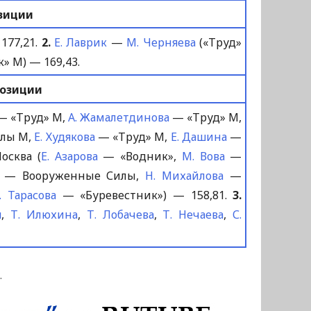
зиции
177,21.
2.
Е. Лаврик
—
М. Черняева
(«Труд»
» М) — 169,43.
позиции
— «Труд» М,
А. Жамалетдинова
— «Труд» М,
лы М,
Е. Худякова
— «Труд» М,
Е. Дашина
—
осква (
Е. Азарова
— «Водник»,
М. Вова
—
— Вооруженные Силы,
Н. Михайлова
—
. Тарасова
— «Буревестник») — 158,81.
3.
я
,
Т. Илюхина
,
Т. Лобачева
,
Т. Нечаева
,
С.
.