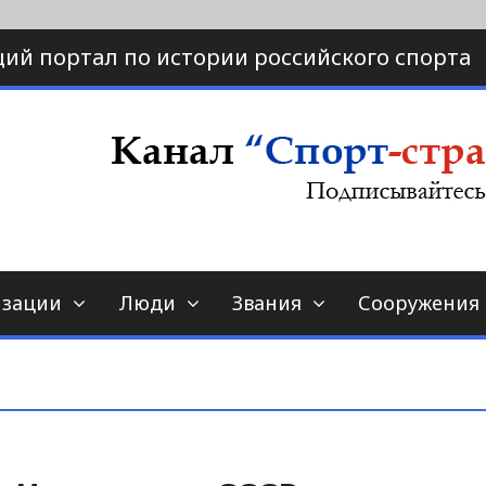
ий портал по истории российского спорта
ртал по истории спорта
порт-страна.ру
изации
Люди
Звания
Сооружения