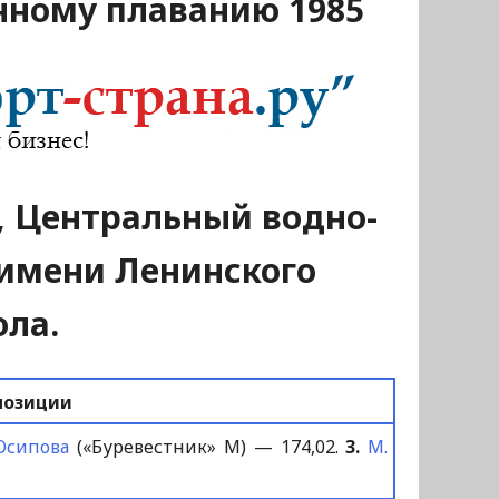
нному плаванию 1985
и, Центральный водно-
имени Ленинского
ла.
позиции
 Осипова
(«Буревестник» М) — 174,02.
3.
М.