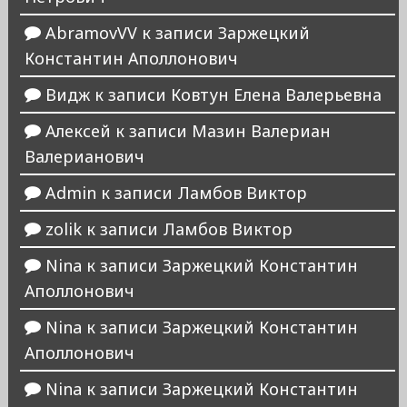
AbramovVV
к записи
Заржецкий
Константин Аполлонович
Видж
к записи
Ковтун Елена Валерьевна
Алексей
к записи
Мазин Валериан
Валерианович
Admin
к записи
Ламбов Виктор
zolik
к записи
Ламбов Виктор
Nina
к записи
Заржецкий Константин
Аполлонович
Nina
к записи
Заржецкий Константин
Аполлонович
Nina
к записи
Заржецкий Константин