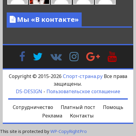
Мы «В контакте»
Facebook
Twitter
В
Instagram
Google
YouTu
Контакте
Plus
Copyright © 2015-2026
Спорт-страна.ру
Все права
защищены.
DS-DESIGN
-
Пользовательское соглашение
Сотрудничество
Платный пост
Помощь
Реклама
Контакты
This site is protected by
WP-CopyRightPro