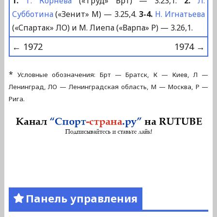
1.
Т. Корнева
(«Труд» Брт) — 3.23,1.
2.
Л.
Субботина
(«Зенит» М) — 3.25,4.
3-4.
Н. Игнатьева
(«Спартак» ЛО) и М. Лиепа («Варпа» Р) — 3.26,1.
← 1972
1974 →
*
Условные обозначения: Брт — Братск, К — Киев, Л —
Ленинград, ЛО — Ленинградская область, М — Москва, Р —
Рига.
Панель управления