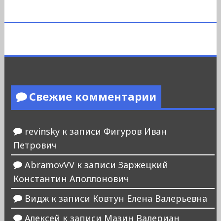
Свежие комментарии
revinsky
к записи
Фигуров Иван
Петрович
AbramovVV
к записи
Заржецкий
Константин Аполлонович
Видж
к записи
Ковтун Елена Валерьевна
Алексей
к записи
Мазин Валериан