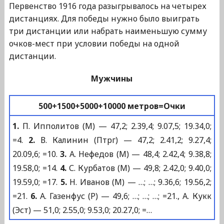
Первенство 1916 года разыгрывалось на четырех
дистанциях. Для победы нужно было выиграть
три дистанции или набрать наименьшую сумму
очков-мест при условии победы на одной
дистанции.
Мужчины
500+1500+5000+10000 метров=Очки
1.
П. Ипполитов (М) — 47,2; 2.39,4; 9.07,5; 19.34,0;
=4.
2.
В. Калинин (Птрг) — 47,2; 2.41,2; 9.27,4;
20.09,6; =10.
3.
А. Нефедов (М) — 48,4; 2.42,4; 9.38,8;
19.58,0; =14.
4.
С. Курбатов (М) — 49,8; 2.42,0; 9.40,0;
19.59,0; =17.
5.
Н. Иванов (М) — …; …; 9.36,6; 19.56,2;
=21.
6.
А. Газенфус (Р) — 49,6; …; …; …; =21., А. Кукк
(Эст) — 51,0; 2.55,0; 9.53,0; 20.27,0; =…