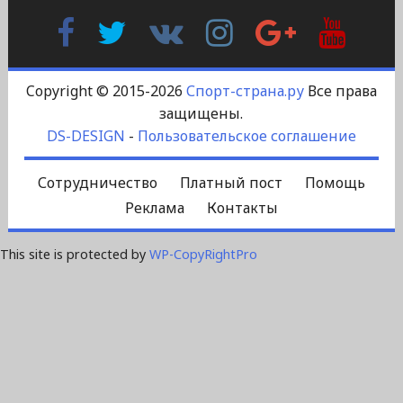
Facebook
Twitter
В
Instagram
Google
YouTu
Контакте
Plus
Copyright © 2015-2026
Спорт-страна.ру
Все права
защищены.
DS-DESIGN
-
Пользовательское соглашение
Сотрудничество
Платный пост
Помощь
Реклама
Контакты
This site is protected by
WP-CopyRightPro