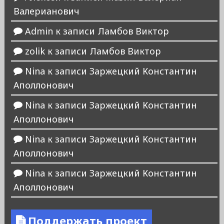
Валерианович
Admin
к записи
Ламбов Виктор
zolik
к записи
Ламбов Виктор
Nina
к записи
Заржецкий Константин
Аполлонович
Nina
к записи
Заржецкий Константин
Аполлонович
Nina
к записи
Заржецкий Константин
Аполлонович
Nina
к записи
Заржецкий Константин
Аполлонович
Поддержать проект