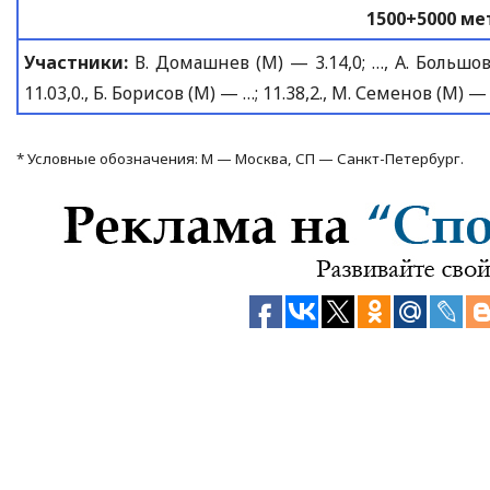
1500+5000 ме
Участники:
В. Домашнев (М) — 3.14,0; …, А. Большови
11.03,0., Б. Борисов (М) — …; 11.38,2., М. Семенов (М) — 
* Условные обозначения: М — Москва,
СП — Санкт-Петербург.