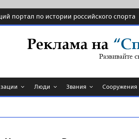
ий портал по истории российского спорта
ртал по истории спорта
порт-страна.ру
изации
Люди
Звания
Сооружения