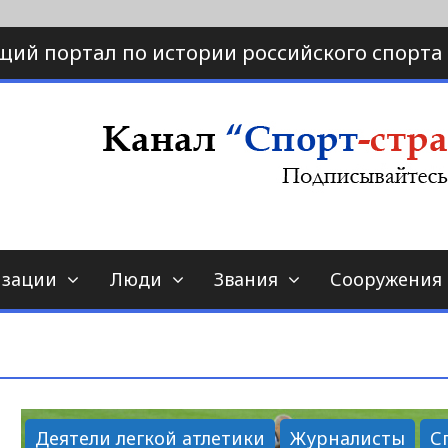
щий портал по истории российского спорта
ртал по истории спорта
порт-страна.ру
изации
Люди
Звания
Сооружения
Деятели легкой атлетики
Журналисты
С