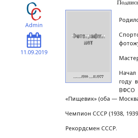
Родилс
Admin
Спор
фотож
11.09.2019
Мастер
Начал
__.__.1914-__.11.1977
году 
ВФСО 
«Пищевик» (оба — Москва
Чемпион СССР (1938, 193
Рекордсмен СССР.