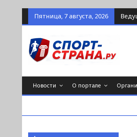
Наверх
Пятница, 7 августа, 2026
Веду
по
С
Новости
О портале
Орган