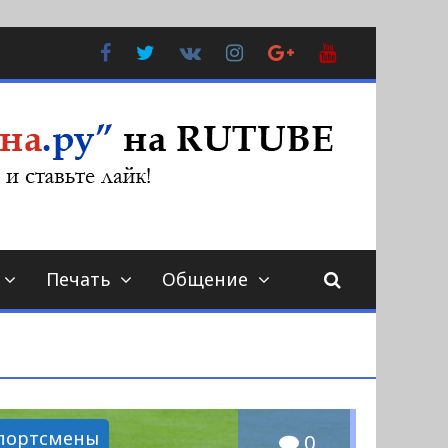
Facebook
Twitter
В
Instagram
Google
YouTube
Контакте
Plus
Печать
Общение
портсмены
0