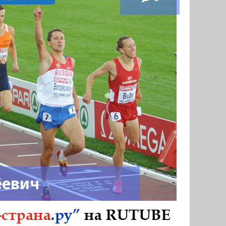
еевич