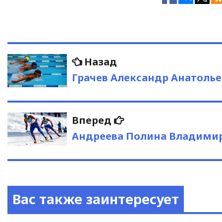
Навигация
Предыдущая
Назад
запись:
по
Грачев Александр Анатоль
записям
Следующая
Вперед
запись:
Андреева Полина Владими
Вас также заинтересует