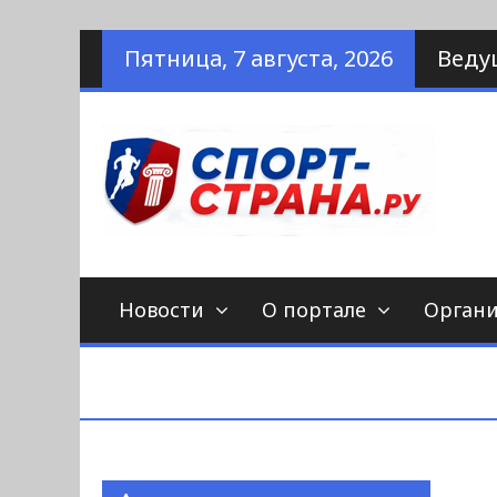
Наверх
Пятница, 7 августа, 2026
Веду
по
С
Новости
О портале
Орган