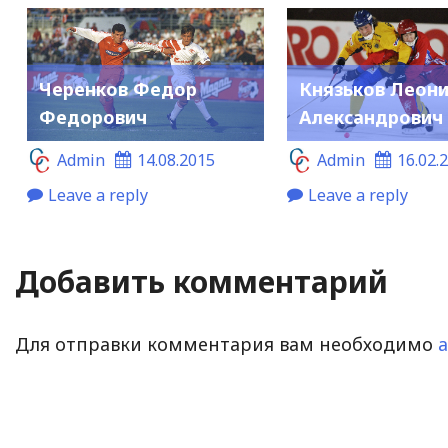
Черенков Федор
Князьков Леон
Федорович
Александрович
Admin
14.08.2015
Admin
16.02.
Leave a reply
Leave a reply
Добавить комментарий
Для отправки комментария вам необходимо