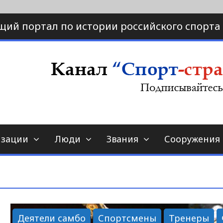
щий портал по истории российского спорта
ртал по истории спорта
порт-страна.ру
изации
Люди
Звания
Сооружения
Деятели самбо
Спортсмены
Тренеры