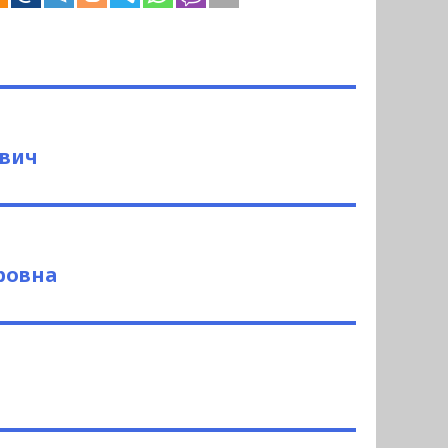
евич
ровна