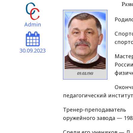
Родилс
Admin
Спо
спорт
30.09.2023
Масте
России
физиче
09.03.1961
Окон
педагогический институт 
Тренер-преподаватель
оружейного завода — 198
Среди его учеников — Д.