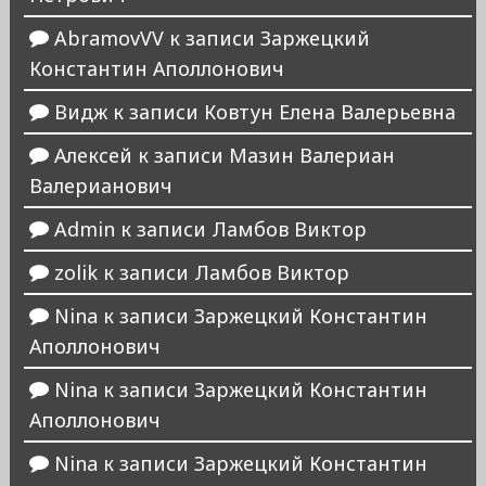
AbramovVV
к записи
Заржецкий
Константин Аполлонович
Видж
к записи
Ковтун Елена Валерьевна
Алексей
к записи
Мазин Валериан
Валерианович
Admin
к записи
Ламбов Виктор
zolik
к записи
Ламбов Виктор
Nina
к записи
Заржецкий Константин
Аполлонович
Nina
к записи
Заржецкий Константин
Аполлонович
Nina
к записи
Заржецкий Константин