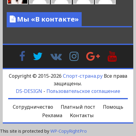
Мы «В контакте»
Facebook
Twitter
В
Instagram
Google
YouTu
Контакте
Plus
Copyright © 2015-2026
Спорт-страна.ру
Все права
защищены.
DS-DESIGN
-
Пользовательское соглашение
Сотрудничество
Платный пост
Помощь
Реклама
Контакты
This site is protected by
WP-CopyRightPro